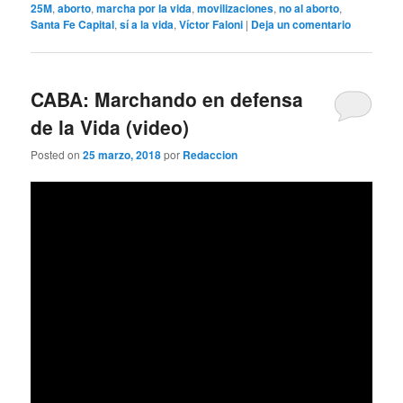
25M
,
aborto
,
marcha por la vida
,
movilizaciones
,
no al aborto
,
Santa Fe Capital
,
sí a la vida
,
Víctor Faloni
|
Deja un comentario
CABA: Marchando en defensa
de la Vida (video)
Posted on
25 marzo, 2018
por
Redaccion