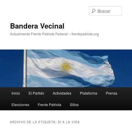
Ir
Ir
al
al
Busc
contenido
contenido
principal
secundario
Bandera Vecinal
Actualmente Frente Patriota Federal – frentepatriota.org
Menú
Inicio
El Partido
Actividades
Plataforma
Prensa
principal
Elecciones
Frente Patriota
Sitios
ARCHIVO DE LA ETIQUETA:
SÍ A LA VIDA