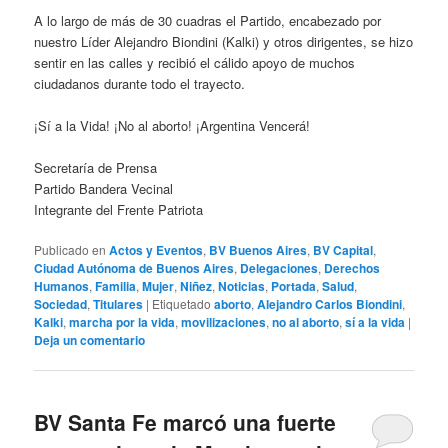
A lo largo de más de 30 cuadras el Partido, encabezado por
nuestro Líder Alejandro Biondini (Kalki) y otros dirigentes, se hizo
sentir en las calles y recibió el cálido apoyo de muchos
ciudadanos durante todo el trayecto.
¡Sí a la Vida! ¡No al aborto! ¡Argentina Vencerá!
Secretaría de Prensa
Partido Bandera Vecinal
Integrante del Frente Patriota
Publicado en
Actos y Eventos
,
BV Buenos Aires
,
BV Capital
,
Ciudad Autónoma de Buenos Aires
,
Delegaciones
,
Derechos
Humanos
,
Familia
,
Mujer
,
Niñez
,
Noticias
,
Portada
,
Salud
,
Sociedad
,
Titulares
|
Etiquetado
aborto
,
Alejandro Carlos Biondini
,
Kalki
,
marcha por la vida
,
movilizaciones
,
no al aborto
,
sí a la vida
|
Deja un comentario
BV Santa Fe marcó una fuerte