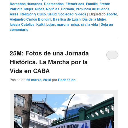
Derechos Humanos
,
Destacados
,
Efemérides
,
Familia
,
Frente
Patriota
,
Mujer
,
Niñez
,
Noticias
,
Portada
,
Provincia de Buenos
Aires
,
Religión y Culto
,
Salud
,
Sociedad
,
Videos
|
Etiquetado
aborto
,
Alejandro Carlos Biondini
,
Basílica de Luján
,
Día de la Mujer
,
Iglesia Católica
,
Kalki
,
Luján
,
marcha
,
misa
,
sí a la vida
|
Deja un
comentario
25M: Fotos de una Jornada
Histórica. La Marcha por la
Vida en CABA
Posted on
26 marzo, 2018
por
Redaccion