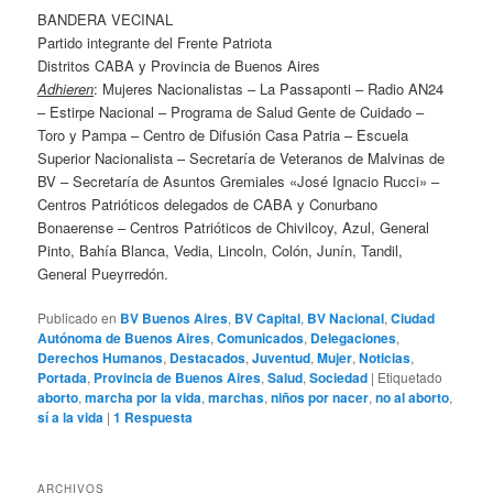
BANDERA VECINAL
Partido integrante del Frente Patriota
Distritos CABA y Provincia de Buenos Aires
Adhieren
: Mujeres Nacionalistas – La Passaponti – Radio AN24
– Estirpe Nacional – Programa de Salud Gente de Cuidado –
Toro y Pampa – Centro de Difusión Casa Patria – Escuela
Superior Nacionalista – Secretaría de Veteranos de Malvinas de
BV – Secretaría de Asuntos Gremiales «José Ignacio Rucci» –
Centros Patrióticos delegados de CABA y Conurbano
Bonaerense – Centros Patrióticos de Chivilcoy, Azul, General
Pinto, Bahía Blanca, Vedia, Lincoln, Colón, Junín, Tandil,
General Pueyrredón.
Publicado en
BV Buenos Aires
,
BV Capital
,
BV Nacional
,
Ciudad
Autónoma de Buenos Aires
,
Comunicados
,
Delegaciones
,
Derechos Humanos
,
Destacados
,
Juventud
,
Mujer
,
Noticias
,
Portada
,
Provincia de Buenos Aires
,
Salud
,
Sociedad
|
Etiquetado
aborto
,
marcha por la vida
,
marchas
,
niños por nacer
,
no al aborto
,
sí a la vida
|
1
Respuesta
ARCHIVOS