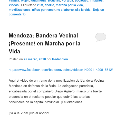
Familia
,
Mujer
,
Multimedia
,
Noticias
,
Portada
,
Sociedad
,
Titulares
,
Videos
|
Etiquetado
25M
,
aborto
,
marcha por la vida
,
movilizaciones
,
niños por nacer
,
no al aborto
,
sí a la vida
|
Deja un
comentario
Mendoza: Bandera Vecinal
¡Presente! en Marcha por la
Vida
Posted on
25 marzo, 2018
por
Redaccion
https://www.facebook.com/banderavecinal/videos/1402911429815512/
Aquí el video de un tramo de la movilización de Bandera Vecinal
Mendoza en defensa de la Vida. La delegación partidaria,
encabezada por el compañero Diego Agüero, marcó una fuerte
presencia en el reclamo popular que cubrió las arterias
principales de la capital provincial. ¡Felicitaciones!
¡Sí a la Vida! ¡No al aborto!