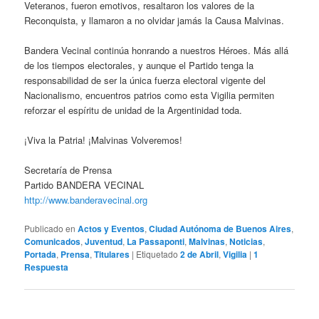
Veteranos, fueron emotivos, resaltaron los valores de la
Reconquista, y llamaron a no olvidar jamás la Causa Malvinas.
Bandera Vecinal continúa honrando a nuestros Héroes. Más allá
de los tiempos electorales, y aunque el Partido tenga la
responsabilidad de ser la única fuerza electoral vigente del
Nacionalismo, encuentros patrios como esta Vigilia permiten
reforzar el espíritu de unidad de la Argentinidad toda.
¡Viva la Patria! ¡Malvinas Volveremos!
Secretaría de Prensa
Partido BANDERA VECINAL
http://www.banderavecinal.org
Publicado en
Actos y Eventos
,
Ciudad Autónoma de Buenos Aires
,
Comunicados
,
Juventud
,
La Passaponti
,
Malvinas
,
Noticias
,
Portada
,
Prensa
,
Titulares
|
Etiquetado
2 de Abril
,
Vigilia
|
1
Respuesta