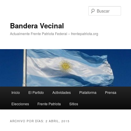
Ir
Ir
al
al
Busc
contenido
contenido
principal
secundario
Bandera Vecinal
Actualmente Frente Patriota Federal – frentepatriota.org
Menú
Inicio
El Partido
Actividades
Plataforma
Prensa
principal
Elecciones
Frente Patriota
Sitios
ARCHIVO POR DÍAS:
2 ABRIL, 2015