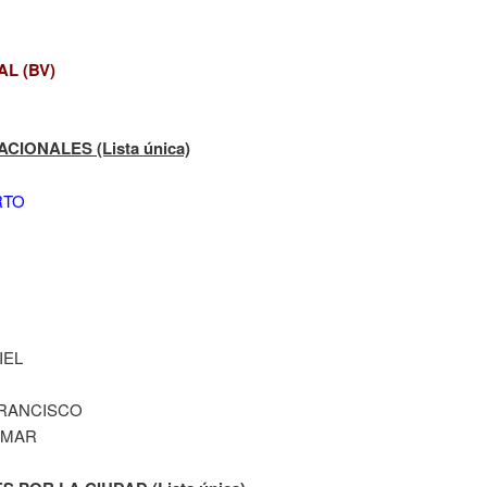
L (BV)
IONALES (Lista única)
RTO
IEL
FRANCISCO
OMAR