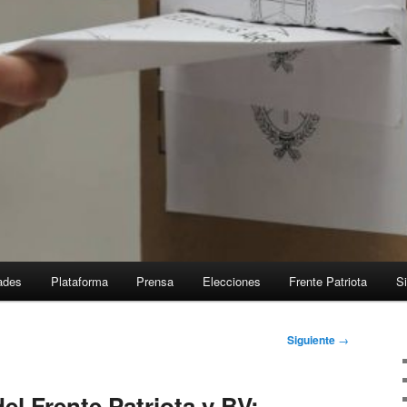
ades
Plataforma
Prensa
Elecciones
Frente Patriota
Si
Siguiente
→
del Frente Patriota y BV: