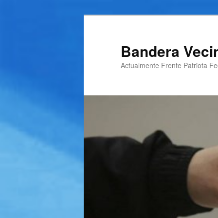
Ir
al
contenido
Bandera Veci
principal
Actualmente Frente Patriota Fed