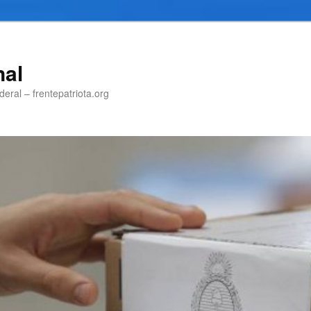
nal
eral – frentepatriota.org