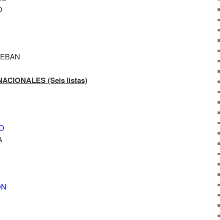
O
TEBAN
IONALES (Seis listas)
TO
A
ÓN