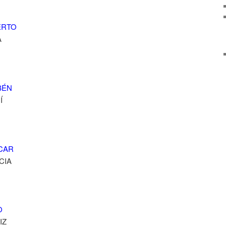
ERTO
A
BÉN
Í
CAR
CIA
O
IZ