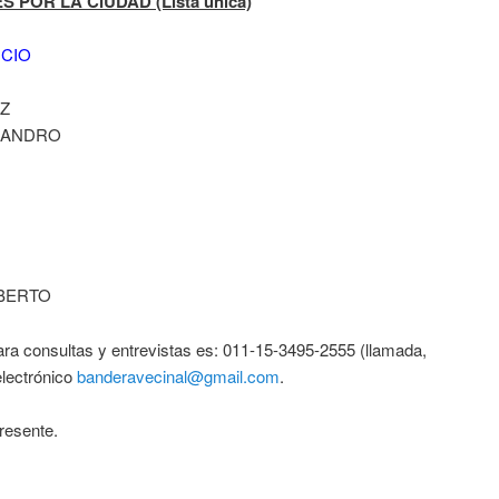
POR LA CIUDAD (Lista única)
ICIO
UZ
EJANDRO
OBERTO
para consultas y entrevistas es: 011-15-3495-2555 (llamada,
electrónico
banderavecinal@gmail.com
.
presente.