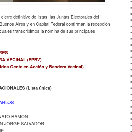
ierre definitivo de listas, las Juntas Electorales del
Buenos Aires y en Capital Federal confirman la recepción
s cuales transcribimos la nómina de sus principales
RES
A VECINAL (FPBV)
rtidos Gente en Acción y Bandera Vecinal)
IONALES (Lista única)
CARLOS
ENATO RAMON
AN JORGE SALVADOR
NE