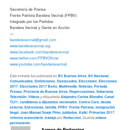
Secretaría de Prensa
Frente Patriota Bandera Vecinal (FPBV)
Integrado por los Partidos:
Bandera Vecinal y Gente en Acción
—
banderavecinal@gmail.com
www.banderavecinal.org
www.facebook.com/banderavecinal
www.twitter.com/FPBVOficial
www.youtube.com/banderavecinal
Esta entrada fue publicada en
BV Buenos Aires
,
BV Nacional
,
Comunicados
,
Definiciones
,
Destacados
,
Elecciones
,
Elecciones
2017
,
Elecciones 2017 BsAs
,
Multimedia
,
Noticias
,
Portada
,
Prensa
,
Provincia de Buenos Aires
,
Repercusiones
,
Soberanía
,
Televisión
,
Videos
y etiquetada
Alejandro Carlos Biondini
,
Canal
TLV1
,
candidatos a diputados nacionales
,
Contra Cara
,
deuda
externa
,
Entrevistas
,
familia
,
FPBV
,
Frente Patriota
,
inmigración
ilegal
,
Juan Manuel Soaje Pinto
,
jubilados
,
Kalki
,
Primarias 2017
,
reforma arancelaria
,
trabajo
por
Redaccion
. Guarda
enlace
permanente
.
Acerca de Redaccion