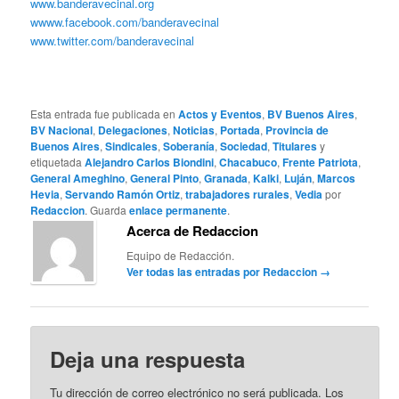
www.banderavecinal.org
wwww.facebook.com/banderavecinal
www.twitter.com/banderavecinal
Esta entrada fue publicada en
Actos y Eventos
,
BV Buenos Aires
,
BV Nacional
,
Delegaciones
,
Noticias
,
Portada
,
Provincia de
Buenos Aires
,
Sindicales
,
Soberanía
,
Sociedad
,
Titulares
y
etiquetada
Alejandro Carlos Biondini
,
Chacabuco
,
Frente Patriota
,
General Ameghino
,
General Pinto
,
Granada
,
Kalki
,
Luján
,
Marcos
Hevia
,
Servando Ramón Ortiz
,
trabajadores rurales
,
Vedia
por
Redaccion
. Guarda
enlace permanente
.
Acerca de Redaccion
Equipo de Redacción.
Ver todas las entradas por Redaccion
→
Deja una respuesta
Tu dirección de correo electrónico no será publicada.
Los