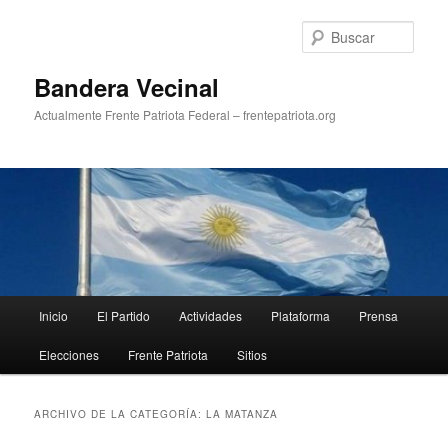
Ir
Ir
al
al
Busc
contenido
contenido
principal
secundario
Bandera Vecinal
Actualmente Frente Patriota Federal – frentepatriota.org
Menú
Inicio
El Partido
Actividades
Plataforma
Prensa
principal
Elecciones
Frente Patriota
Sitios
ARCHIVO DE LA CATEGORÍA:
LA MATANZA