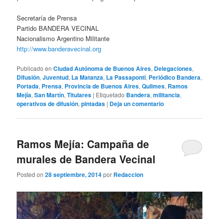
Secretaría de Prensa
Partido BANDERA VECINAL
Nacionalismo Argentino Militante
http://www.banderavecinal.org
Publicado en
Ciudad Autónoma de Buenos Aires
,
Delegaciones
,
Difusión
,
Juventud
,
La Matanza
,
La Passaponti
,
Periódico Bandera
,
Portada
,
Prensa
,
Provincia de Buenos Aires
,
Quilmes
,
Ramos
Mejía
,
San Martín
,
Titulares
|
Etiquetado
Bandera
,
militancia
,
operativos de difusión
,
pintadas
|
Deja un comentario
Ramos Mejía: Campaña de
murales de Bandera Vecinal
Posted on
28 septiembre, 2014
por
Redaccion