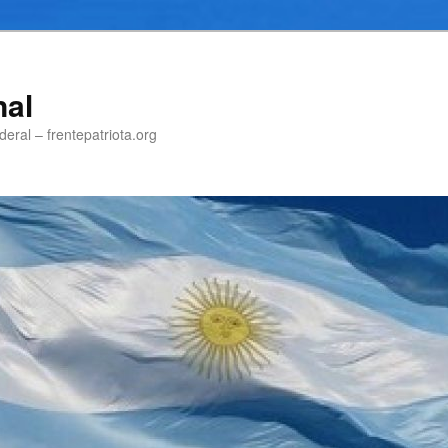
nal
eral – frentepatriota.org