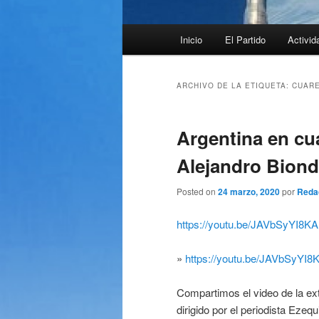
Menú
Inicio
El Partido
Activid
principal
ARCHIVO DE LA ETIQUETA:
CUAR
Argentina en cua
Alejandro Biond
Posted on
24 marzo, 2020
por
Reda
https://youtu.be/JAVbSyYI8KA
»
https://youtu.be/JAVbSyYI8
Compartimos el video de la ex
dirigido por el periodista Ezequ