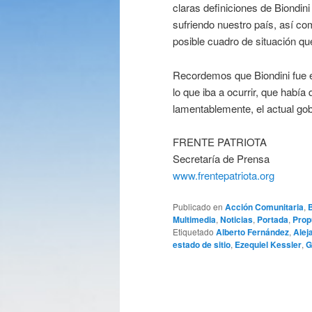
claras definiciones de Biondin
sufriendo nuestro país, así c
posible cuadro de situación 
Recordemos que Biondini fue el
lo que iba a ocurrir, que había
lamentablemente, el actual go
FRENTE PATRIOTA
Secretaría de Prensa
www.frentepatriota.org
Publicado en
Acción Comunitaria
,
Multimedia
,
Noticias
,
Portada
,
Prop
Etiquetado
Alberto Fernández
,
Alej
estado de sitio
,
Ezequiel Kessler
,
G