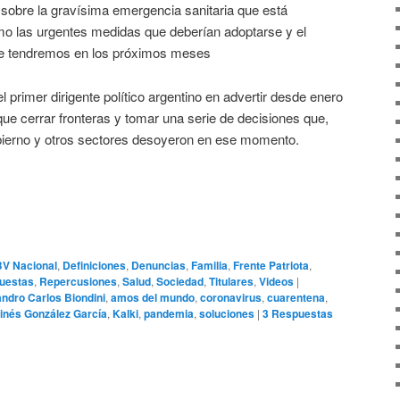
i sobre la gravísima emergencia sanitaria que está
omo las urgentes medidas que deberían adoptarse y el
que tendremos en los próximos meses
 primer dirigente político argentino en advertir desde enero
 que cerrar fronteras y tomar una serie de decisiones que,
bierno y otros sectores desoyeron en ese momento.
BV Nacional
,
Definiciones
,
Denuncias
,
Familia
,
Frente Patriota
,
uestas
,
Repercusiones
,
Salud
,
Sociedad
,
Titulares
,
Videos
|
andro Carlos Biondini
,
amos del mundo
,
coronavirus
,
cuarentena
,
inés González García
,
Kalki
,
pandemia
,
soluciones
|
3
Respuestas