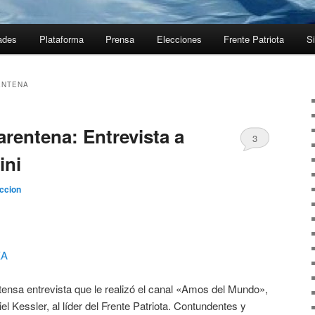
ades
Plataforma
Prensa
Elecciones
Frente Patriota
Si
ENTENA
rentena: Entrevista a
3
ini
ccion
KA
tensa entrevista que le realizó el canal «Amos del Mundo»,
iel Kessler, al líder del Frente Patriota. Contundentes y