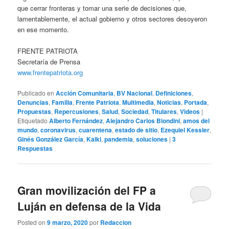
que cerrar fronteras y tomar una serie de decisiones que,
lamentablemente, el actual gobierno y otros sectores desoyeron
en ese momento.
FRENTE PATRIOTA
Secretaría de Prensa
www.frentepatriota.org
Publicado en
Acción Comunitaria
,
BV Nacional
,
Definiciones
,
Denuncias
,
Familia
,
Frente Patriota
,
Multimedia
,
Noticias
,
Portada
,
Propuestas
,
Repercusiones
,
Salud
,
Sociedad
,
Titulares
,
Videos
|
Etiquetado
Alberto Fernández
,
Alejandro Carlos Biondini
,
amos del
mundo
,
coronavirus
,
cuarentena
,
estado de sitio
,
Ezequiel Kessler
,
Ginés González García
,
Kalki
,
pandemia
,
soluciones
|
3
Respuestas
Gran movilización del FP a
Luján en defensa de la Vida
Posted on
9 marzo, 2020
por
Redaccion