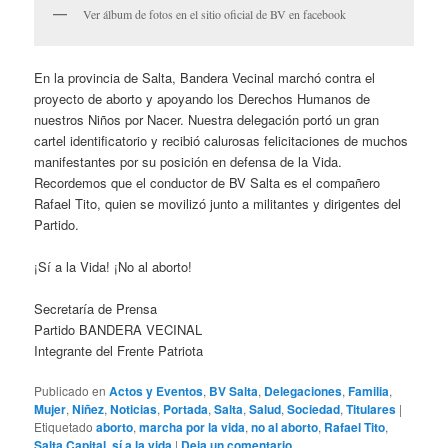
Ver álbum de fotos en el sitio oficial de BV en facebook
En la provincia de Salta, Bandera Vecinal marchó contra el
proyecto de aborto y apoyando los Derechos Humanos de
nuestros Niños por Nacer. Nuestra delegación portó un gran
cartel identificatorio y recibió calurosas felicitaciones de muchos
manifestantes por su posición en defensa de la Vida.
Recordemos que el conductor de BV Salta es el compañero
Rafael Tito, quien se movilizó junto a militantes y dirigentes del
Partido.
¡Sí a la Vida! ¡No al aborto!
Secretaría de Prensa
Partido BANDERA VECINAL
Integrante del Frente Patriota
Publicado en
Actos y Eventos
,
BV Salta
,
Delegaciones
,
Familia
,
Mujer
,
Niñez
,
Noticias
,
Portada
,
Salta
,
Salud
,
Sociedad
,
Titulares
|
Etiquetado
aborto
,
marcha por la vida
,
no al aborto
,
Rafael Tito
,
Salta Capital
,
sí a la vida
|
Deja un comentario