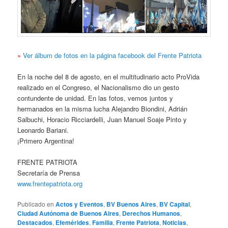
»
Ver álbum de fotos en la página facebook del Frente Patriota
En la noche del 8 de agosto, en el multitudinario acto
ProVida
realizado en el Congreso, el Nacionalismo dio un gesto
contundente de unidad. En las fotos, vemos juntos y
hermanados en la misma lucha Alejandro Biondini, Adrián
Salbuchi, Horacio Ricciardelli, Juan Manuel Soaje Pinto y
Leonardo Bariani.
¡Primero Argentina!
FRENTE PATRIOTA
Secretaría de Prensa
www.frentepatriota.org
Publicado en
Actos y Eventos
,
BV Buenos Aires
,
BV Capital
,
Ciudad Autónoma de Buenos Aires
,
Derechos Humanos
,
Destacados
,
Efemérides
,
Familia
,
Frente Patriota
,
Noticias
,