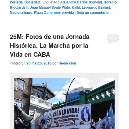
Portada
,
Sociedad
|
Etiquetado
Alejandro Carlos Biondini
,
Horacio
Ricciardelli
,
Juan Manuel Soaje Pinto
,
Kalki
,
Leonardo Bariani
,
Nacionalismo
,
Plaza Congreso
,
provida
|
Deja un comentario
25M: Fotos de una Jornada
Histórica. La Marcha por la
Vida en CABA
Posted on
26 marzo, 2018
por
Redaccion