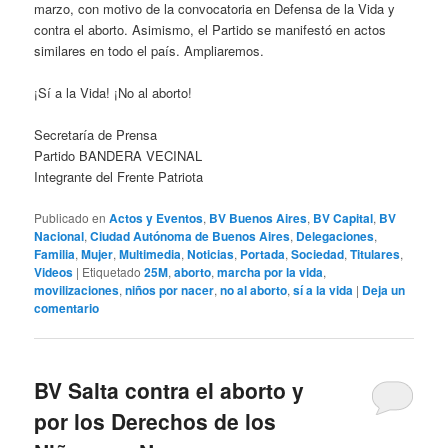
marzo, con motivo de la convocatoria en Defensa de la Vida y
contra el aborto. Asimismo, el Partido se manifestó en actos
similares en todo el país. Ampliaremos.
¡Sí a la Vida! ¡No al aborto!
Secretaría de Prensa
Partido BANDERA VECINAL
Integrante del Frente Patriota
Publicado en
Actos y Eventos
,
BV Buenos Aires
,
BV Capital
,
BV
Nacional
,
Ciudad Autónoma de Buenos Aires
,
Delegaciones
,
Familia
,
Mujer
,
Multimedia
,
Noticias
,
Portada
,
Sociedad
,
Titulares
,
Videos
|
Etiquetado
25M
,
aborto
,
marcha por la vida
,
movilizaciones
,
niños por nacer
,
no al aborto
,
sí a la vida
|
Deja un
comentario
BV Salta contra el aborto y
por los Derechos de los