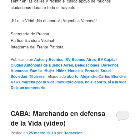
sentir en las calles y recibió el cálido apoyo de muchos
ciudadanos durante todo el trayecto.
¡Sí a la Vida! ¡No al aborto! ¡Argentina Vencerá!
Secretaría de Prensa
Partido Bandera Vecinal
Integrante del Frente Patriota
Publicado en
Actos y Eventos
,
BV Buenos Aires
,
BV Capital
,
Ciudad Autónoma de Buenos Aires
,
Delegaciones
,
Derechos
Humanos
,
Familia
,
Mujer
,
Niñez
,
Noticias
,
Portada
,
Salud
,
Sociedad
,
Titulares
|
Etiquetado
aborto
,
Alejandro Carlos Biondini
,
Kalki
,
marcha por la vida
,
movilizaciones
,
no al aborto
,
sí a la vida
|
Deja un comentario
CABA: Marchando en defensa
de la Vida (video)
Posted on
25 marzo, 2018
por
Redaccion