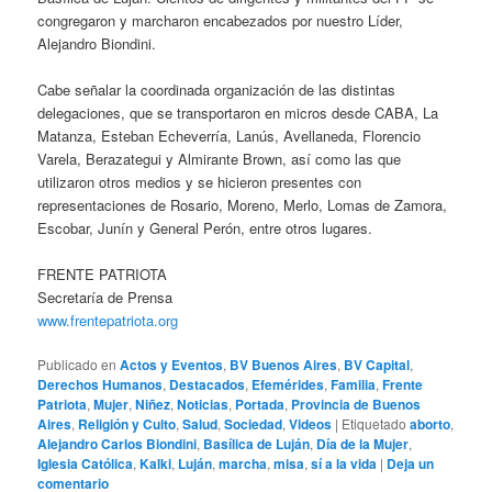
congregaron y marcharon encabezados por nuestro Líder,
Alejandro Biondini.
Cabe señalar la coordinada organización de las distintas
delegaciones, que se transportaron en micros desde CABA, La
Matanza, Esteban Echeverría, Lanús, Avellaneda, Florencio
Varela, Berazategui y Almirante Brown, así como las que
utilizaron otros medios y se hicieron presentes con
representaciones de Rosario, Moreno, Merlo, Lomas de Zamora,
Escobar, Junín y General Perón, entre otros lugares.
FRENTE PATRIOTA
Secretaría de Prensa
www.frentepatriota.org
Publicado en
Actos y Eventos
,
BV Buenos Aires
,
BV Capital
,
Derechos Humanos
,
Destacados
,
Efemérides
,
Familia
,
Frente
Patriota
,
Mujer
,
Niñez
,
Noticias
,
Portada
,
Provincia de Buenos
Aires
,
Religión y Culto
,
Salud
,
Sociedad
,
Videos
|
Etiquetado
aborto
,
Alejandro Carlos Biondini
,
Basílica de Luján
,
Día de la Mujer
,
Iglesia Católica
,
Kalki
,
Luján
,
marcha
,
misa
,
sí a la vida
|
Deja un
comentario