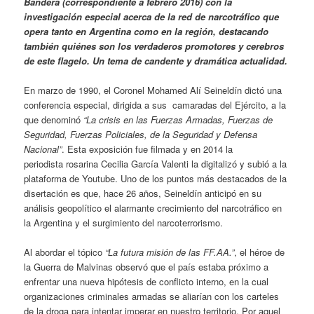
Bandera (correspondiente a febrero 2016) con la
investigación especial acerca de la red de narcotráfico que
opera tanto en Argentina como en la región, destacando
también quiénes son los verdaderos promotores y cerebros
de este flagelo. Un tema de candente y dramática actualidad.
En marzo de 1990, el Coronel Mohamed Alí Seineldín dictó una
conferencia especial, dirigida a sus camaradas del Ejército, a la
que denominó
“La crisis en las Fuerzas Armadas, Fuerzas de
Seguridad, Fuerzas Policiales, de la Seguridad y Defensa
Nacional”
. Esta exposición fue filmada y en 2014 la
periodista rosarina Cecilia García Valenti la digitalizó y subió a la
plataforma de Youtube. Uno de los puntos más destacados de la
disertación es que, hace 26 años, Seineldín anticipó en su
análisis geopolítico el alarmante crecimiento del narcotráfico en
la Argentina y el surgimiento del narcoterrorismo.
Al abordar el tópico
“La futura misión de las FF.AA.”
, el héroe de
la Guerra de Malvinas observó que el país estaba próximo a
enfrentar una nueva hipótesis de conflicto interno, en la cual
organizaciones criminales armadas se aliarían con los carteles
de la droga para intentar imperar en nuestro territorio. Por aquel