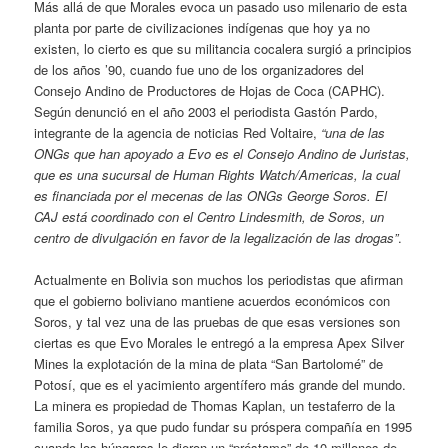
Más allá de que Morales evoca un pasado uso milenario de esta
planta por parte de civilizaciones indígenas que hoy ya no
existen, lo cierto es que su militancia cocalera surgió a principios
de los años ’90, cuando fue uno de los organizadores del
Consejo Andino de Productores de Hojas de Coca (CAPHC).
Según denunció en el año 2003 el periodista Gastón Pardo,
integrante de la agencia de noticias Red Voltaire,
“una de las
ONGs que han apoyado a Evo es el Consejo Andino de Juristas,
que es una sucursal de Human Rights Watch/Americas, la cual
es financiada por el mecenas de las ONGs George Soros. El
CAJ está coordinado con el Centro Lindesmith, de Soros, un
centro de divulgación en favor de la legalización de las drogas”
.
Actualmente en Bolivia son muchos los periodistas que afirman
que el gobierno boliviano mantiene acuerdos económicos con
Soros, y tal vez una de las pruebas de que esas versiones son
ciertas es que Evo Morales le entregó a la empresa Apex Silver
Mines la explotación de la mina de plata “San Bartolomé” de
Potosí, que es el yacimiento argentífero más grande del mundo.
La minera es propiedad de Thomas Kaplan, un testaferro de la
familia Soros, ya que pudo fundar su próspera compañía en 1995
cuando los húngaros le dieron un “préstamo” de 10 millones de