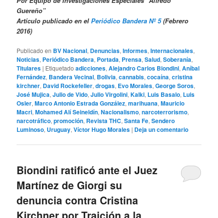
Por Equipo de Investigaciones Especiales “Alfredo
Guereño”
Artículo publicado en el
Periódico Bandera Nº 5
(Febrero
2016)
Publicado en
BV Nacional
,
Denuncias
,
Informes
,
Internacionales
,
Noticias
,
Periódico Bandera
,
Portada
,
Prensa
,
Salud
,
Soberanía
,
Titulares
|
Etiquetado
adicciones
,
Alejandro Carlos Biondini
,
Aníbal
Fernández
,
Bandera Vecinal
,
Bolivia
,
cannabis
,
cocaína
,
cristina
kirchner
,
David Rockefeller
,
drogas
,
Evo Morales
,
George Soros
,
José Mujica
,
Julio de Vido
,
Julio Virgolini
,
Kalki
,
Luis Basalo
,
Luis
Osler
,
Marco Antonio Estrada González
,
marihuana
,
Mauricio
Macri
,
Mohamed Alí Seineldín
,
Nacionalismo
,
narcoterrorismo
,
narcotráfico
,
promoción
,
Revista THC
,
Santa Fe
,
Sendero
Luminoso
,
Uruguay
,
Víctor Hugo Morales
|
Deja un comentario
Biondini ratificó ante el Juez
Martínez de Giorgi su
denuncia contra Cristina
Kirchner por Traición a la