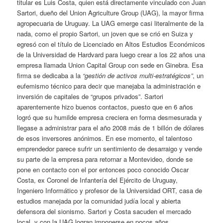
titular es Luis Costa, quien está directamente vinculado con Juan
Sartori, dueño del Union Agriculture Group (UAG), la mayor firma
agropecuaria de Uruguay. La UAG emerge casi literalmente de la
nada, como el propio Sartori, un joven que se crió en Suiza y
egresó con el título de Licenciado en Altos Estudios Económicos
de la Universidad de Hardvard para luego crear a los 22 años una
empresa llamada Union Capital Group con sede en Ginebra. Esa
firma se dedicaba a la
“gestión de activos multi-estratégicos”
, un
eufemismo técnico para decir que manejaba la administración e
inversión de capitales de “grupos privados”. Sartori
aparentemente hizo buenos contactos, puesto que en 6 años
logró que su humilde empresa creciera en forma desmesurada y
llegase a administrar para el año 2008 más de 1 billón de dólares
de esos inversores anónimos. En ese momento, el talentoso
emprendedor parece sufrir un sentimiento de desarraigo y vende
su parte de la empresa para retornar a Montevideo, donde se
pone en contacto con el por entonces poco conocido Oscar
Costa, ex Coronel de Infantería del Ejército de Uruguay,
Ingeniero Informático y profesor de la Universidad ORT, casa de
estudios manejada por la comunidad judía local y abierta
defensora del sionismo. Sartori y Costa sacuden el mercado
local, y con la UAG logran imponerse en pocos años,