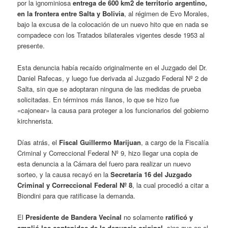
por la ignominiosa
entrega de 600 km2 de territorio argentino,
en la frontera entre Salta y Bolivia
, al régimen de Evo Morales,
bajo la excusa de la colocación de un nuevo hito que en nada se
compadece con los Tratados bilaterales vigentes desde 1953 al
presente.
Esta denuncia había recaído originalmente en el Juzgado del Dr.
Daniel Rafecas, y luego fue derivada al Juzgado Federal Nº 2 de
Salta, sin que se adoptaran ninguna de las medidas de prueba
solicitadas. En términos más llanos, lo que se hizo fue
«cajonear» la causa para proteger a los funcionarios del gobierno
kirchnerista.
Días atrás, el
Fiscal Guillermo Marijuan
, a cargo de la Fiscalía
Criminal y Correccional Federal Nº 9, hizo llegar una copia de
esta denuncia a la Cámara del fuero para realizar un nuevo
sorteo, y la causa recayó en la
Secretaría 16 del Juzgado
Criminal y Correccional Federal Nº 8
, la cual procedió a citar a
Biondini para que ratificase la demanda.
El
Presidente de Bandera Vecinal
no solamente
ratificó y
amplió los contenidos de la denuncia original
, sino que en el