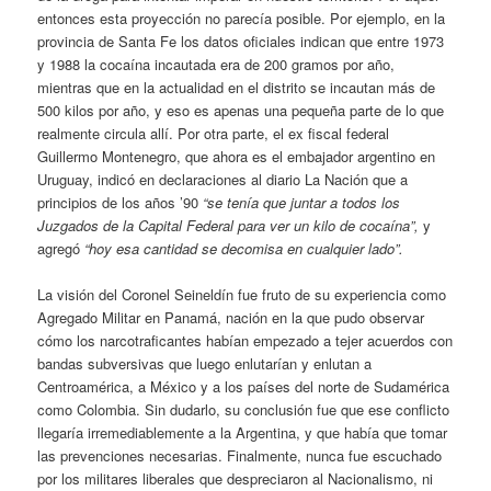
entonces esta proyección no parecía posible. Por ejemplo, en la
provincia de Santa Fe los datos oficiales indican que entre 1973
y 1988 la cocaína incautada era de 200 gramos por año,
mientras que en la actualidad en el distrito se incautan más de
500 kilos por año, y eso es apenas una pequeña parte de lo que
realmente circula allí. Por otra parte, el ex fiscal federal
Guillermo Montenegro, que ahora es el embajador argentino en
Uruguay, indicó en declaraciones al diario La Nación que a
principios de los años ’90
“se tenía que juntar a todos los
Juzgados de la Capital Federal para ver un kilo de cocaína”,
y
agregó
“hoy esa cantidad se decomisa en cualquier lado”.
La visión del Coronel Seineldín fue fruto de su experiencia como
Agregado Militar en Panamá, nación en la que pudo observar
cómo los narcotraficantes habían empezado a tejer acuerdos con
bandas subversivas que luego enlutarían y enlutan a
Centroamérica, a México y a los países del norte de Sudamérica
como Colombia. Sin dudarlo, su conclusión fue que ese conflicto
llegaría irremediablemente a la Argentina, y que había que tomar
las prevenciones necesarias. Finalmente, nunca fue escuchado
por los militares liberales que despreciaron al Nacionalismo, ni