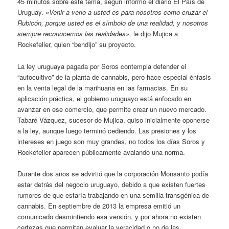
45 minutos sobre este tema, según informó el diario El País de
Uruguay.
«Venir
a verlo a usted es para nosotros como cruzar el
Rubicón, porque usted es el símbolo de una realidad, y nosotros
siempre reconocemos las realidades»,
le dijo Mujica a
Rockefeller, quien “bendijo” su proyecto.
La ley uruguaya pagada por Soros contempla defender el
“autocultivo” de la planta de cannabis, pero hace especial énfasis
en la venta legal de la marihuana en las farmacias. En su
aplicación práctica, el gobierno uruguayo está enfocado en
avanzar en ese comercio, que permite crear un nuevo mercado.
Tabaré Vázquez, sucesor de Mujica, quiso inicialmente oponerse
a la ley, aunque luego terminó cediendo. Las presiones y los
intereses en juego son muy grandes, no todos los días Soros y
Rockefeller aparecen públicamente avalando una norma.
Durante dos años se advirtió que la corporación Monsanto podía
estar detrás del negocio uruguayo, debido a que existen fuertes
rumores de que estaría trabajando en una semilla transgénica de
cannabis. En septiembre de 2013 la empresa emitió un
comunicado desmintiendo esa versión, y por ahora no existen
certezas que permitan evaluar la veracidad o no de las