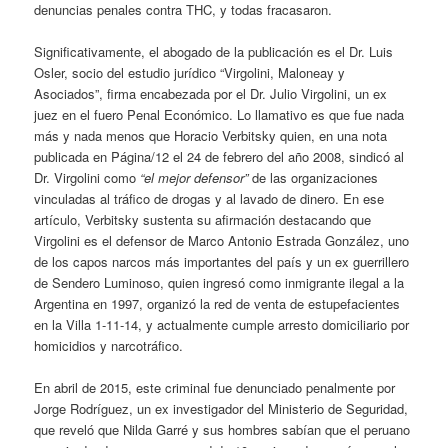
denuncias penales contra THC, y todas fracasaron.
Significativamente, el abogado de la publicación es el Dr. Luis
Osler, socio del estudio jurídico “Virgolini, Maloneay y
Asociados”, firma encabezada por el Dr. Julio Virgolini, un ex
juez en el fuero Penal Económico. Lo llamativo es que fue nada
más y nada menos que Horacio Verbitsky quien, en una nota
publicada en Página/12 el 24 de febrero del año 2008, sindicó al
Dr. Virgolini como
“el mejor defensor”
de las organizaciones
vinculadas al tráfico de drogas y al lavado de dinero. En ese
artículo, Verbitsky sustenta su afirmación destacando que
Virgolini es el defensor de Marco Antonio Estrada González, uno
de los capos narcos más importantes del país y un ex guerrillero
de Sendero Luminoso, quien ingresó como inmigrante ilegal a la
Argentina en 1997, organizó la red de venta de estupefacientes
en la Villa 1-11-14, y actualmente cumple arresto domiciliario por
homicidios y narcotráfico.
En abril de 2015, este criminal fue denunciado penalmente por
Jorge Rodríguez, un ex investigador del Ministerio de Seguridad,
que reveló que Nilda Garré y sus hombres sabían que el peruano