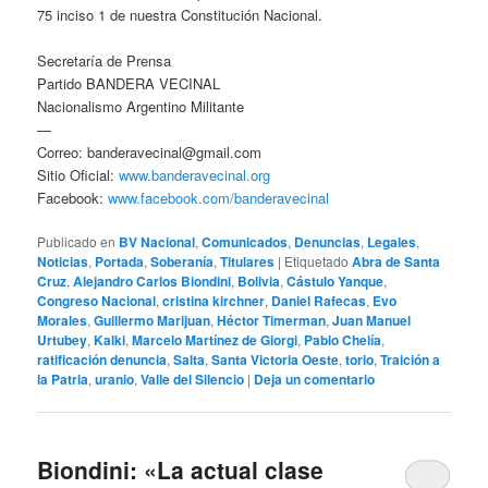
75 inciso 1 de nuestra Constitución Nacional.
Secretaría de Prensa
Partido BANDERA VECINAL
Nacionalismo Argentino Militante
—
Correo: banderavecinal@gmail.com
Sitio Oficial:
www.banderavecinal.org
Facebook:
www.facebook.com/banderavecinal
Publicado en
BV Nacional
,
Comunicados
,
Denuncias
,
Legales
,
Noticias
,
Portada
,
Soberanía
,
Titulares
|
Etiquetado
Abra de Santa
Cruz
,
Alejandro Carlos Biondini
,
Bolivia
,
Cástulo Yanque
,
Congreso Nacional
,
cristina kirchner
,
Daniel Rafecas
,
Evo
Morales
,
Guillermo Marijuan
,
Héctor Timerman
,
Juan Manuel
Urtubey
,
Kalki
,
Marcelo Martínez de Giorgi
,
Pablo Chelía
,
ratificación denuncia
,
Salta
,
Santa Victoria Oeste
,
torio
,
Traición a
la Patria
,
uranio
,
Valle del Silencio
|
Deja un comentario
Biondini: «La actual clase