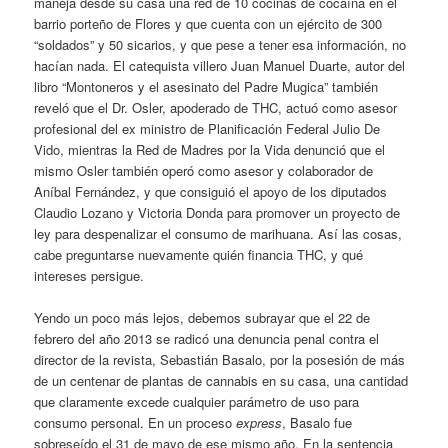
maneja desde su casa una red de 10 cocinas de cocaína en el
barrio porteño de Flores y que cuenta con un ejército de 300
“soldados” y 50 sicarios, y que pese a tener esa información, no
hacían nada. El catequista villero Juan Manuel Duarte, autor del
libro “Montoneros y el asesinato del Padre Mugica” también
reveló que el Dr. Osler, apoderado de THC, actuó como asesor
profesional del ex ministro de Planificación Federal Julio De
Vido, mientras la Red de Madres por la Vida denunció que el
mismo Osler también operó como asesor y colaborador de
Aníbal Fernández, y que consiguió el apoyo de los diputados
Claudio Lozano y Victoria Donda para promover un proyecto de
ley para despenalizar el consumo de marihuana. Así las cosas,
cabe preguntarse nuevamente quién financia THC, y qué
intereses persigue.
Yendo un poco más lejos, debemos subrayar que el 22 de
febrero del año 2013 se radicó una denuncia penal contra el
director de la revista, Sebastián Basalo, por la posesión de más
de un centenar de plantas de cannabis en su casa, una cantidad
que claramente excede cualquier parámetro de uso para
consumo personal. En un proceso
express
, Basalo fue
sobreseído el 31 de mayo de ese mismo año. En la sentencia