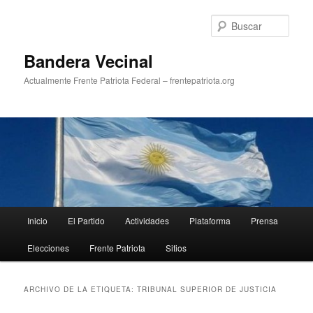
Ir
Ir
al
al
Busc
contenido
contenido
principal
secundario
Bandera Vecinal
Actualmente Frente Patriota Federal – frentepatriota.org
Menú
Inicio
El Partido
Actividades
Plataforma
Prensa
principal
Elecciones
Frente Patriota
Sitios
ARCHIVO DE LA ETIQUETA:
TRIBUNAL SUPERIOR DE JUSTICIA