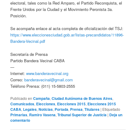
electoral, tales como la Red Amparo, el Partido Reconquista, el
Frente Unidos por la Ciudad y el Movimiento Peronista 3a.
Posición.
Se acompaña enlace al acta completa de oficialización del TSJ:
https://www.eleccionesciudad.gob.ar/listas-precandidatos/11896-
Bandera-Vecinal.pdf
Secretaría de Prensa
Partido Bandera Vecinal CABA
—
Internet:
www.banderavecinal.org
Correo:
banderavecinal@gmail.com
Teléfono Prensa: (011) 15-5803-2555
Publicado en
Campaña
,
Ciudad Autónoma de Buenos Aires
,
Comunicados
,
Elecciones
,
Elecciones 2015
,
Elecciones 2015
CABA
,
Legales
,
Noticias
,
Portada
,
Prensa
,
Titulares
|
Etiquetado
Primarias
,
Ramiro Vasena
,
Tribunal Superior de Justicia
|
Deja un
comentario