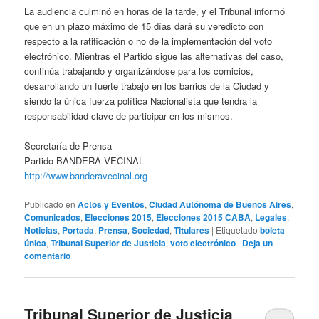
La audiencia culminó en horas de la tarde, y el Tribunal informó
que en un plazo máximo de 15 días dará su veredicto con
respecto a la ratificación o no de la implementación del voto
electrónico. Mientras el Partido sigue las alternativas del caso,
continúa trabajando y organizándose para los comicios,
desarrollando un fuerte trabajo en los barrios de la Ciudad y
siendo la única fuerza política Nacionalista que tendra la
responsabilidad clave de participar en los mismos.
Secretaría de Prensa
Partido BANDERA VECINAL
http://www.banderavecinal.org
Publicado en
Actos y Eventos
,
Ciudad Autónoma de Buenos Aires
,
Comunicados
,
Elecciones 2015
,
Elecciones 2015 CABA
,
Legales
,
Noticias
,
Portada
,
Prensa
,
Sociedad
,
Titulares
|
Etiquetado
boleta
única
,
Tribunal Superior de Justicia
,
voto electrónico
|
Deja un
comentario
Tribunal Superior de Justicia