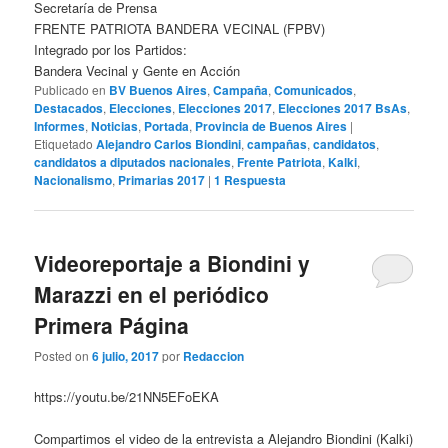
Secretaría de Prensa
FRENTE PATRIOTA BANDERA VECINAL (FPBV)
Integrado por los Partidos:
Bandera Vecinal y Gente en Acción
Publicado en
BV Buenos Aires
,
Campaña
,
Comunicados
,
Destacados
,
Elecciones
,
Elecciones 2017
,
Elecciones 2017 BsAs
,
Informes
,
Noticias
,
Portada
,
Provincia de Buenos Aires
|
Etiquetado
Alejandro Carlos Biondini
,
campañas
,
candidatos
,
candidatos a diputados nacionales
,
Frente Patriota
,
Kalki
,
Nacionalismo
,
Primarias 2017
|
1
Respuesta
Videoreportaje a Biondini y
Marazzi en el periódico
Primera Página
Posted on
6 julio, 2017
por
Redaccion
https://youtu.be/21NN5EFoEKA
Compartimos el video de la entrevista a Alejandro Biondini (Kalki)