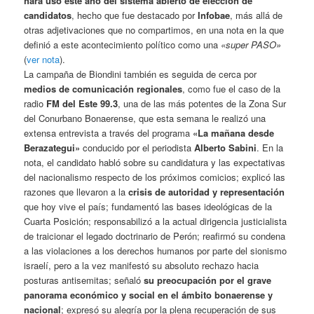
hará uso este año del sistema abierto de elección de
candidatos
, hecho que fue destacado por
Infobae
, más allá de
otras adjetivaciones que no compartimos, en una nota en la que
definió a este acontecimiento político como una
«super PASO»
(
ver nota
).
La campaña de Biondini también es seguida de cerca por
medios de comunicación regionales
, como fue el caso de la
radio
FM del Este 99.3
, una de las más potentes de la Zona Sur
del Conurbano Bonaerense, que esta semana le realizó una
extensa entrevista a través del programa
«La mañana desde
Berazategui»
conducido por el periodista
Alberto Sabini
. En la
nota, el candidato habló sobre su candidatura y las expectativas
del nacionalismo respecto de los próximos comicios; explicó las
razones que llevaron a la
crisis de autoridad y representación
que hoy vive el país; fundamentó las bases ideológicas de la
Cuarta Posición; responsabilizó a la actual dirigencia justicialista
de traicionar el legado doctrinario de Perón; reafirmó su condena
a las violaciones a los derechos humanos por parte del sionismo
israelí, pero a la vez manifestó su absoluto rechazo hacia
posturas antisemitas; señaló
su preocupación por el grave
panorama económico y social en el ámbito bonaerense y
nacional
; expresó su alegría por la plena recuperación de sus