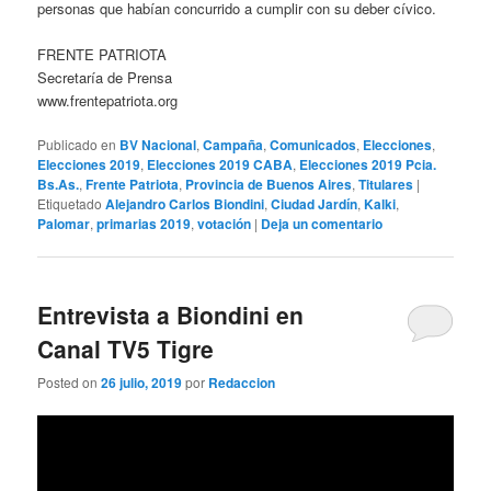
personas que habían concurrido a cumplir con su deber cívico.
FRENTE PATRIOTA
Secretaría de Prensa
www.frentepatriota.org
Publicado en
BV Nacional
,
Campaña
,
Comunicados
,
Elecciones
,
Elecciones 2019
,
Elecciones 2019 CABA
,
Elecciones 2019 Pcia.
Bs.As.
,
Frente Patriota
,
Provincia de Buenos Aires
,
Titulares
|
Etiquetado
Alejandro Carlos Biondini
,
Ciudad Jardín
,
Kalki
,
Palomar
,
primarias 2019
,
votación
|
Deja un comentario
Entrevista a Biondini en
Canal TV5 Tigre
Posted on
26 julio, 2019
por
Redaccion