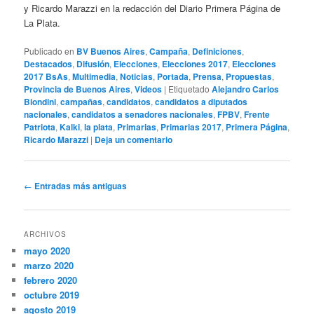
y Ricardo Marazzi en la redacción del Diario Primera Página de
La Plata.
Publicado en
BV Buenos Aires
,
Campaña
,
Definiciones
,
Destacados
,
Difusión
,
Elecciones
,
Elecciones 2017
,
Elecciones
2017 BsAs
,
Multimedia
,
Noticias
,
Portada
,
Prensa
,
Propuestas
,
Provincia de Buenos Aires
,
Videos
|
Etiquetado
Alejandro Carlos
Biondini
,
campañas
,
candidatos
,
candidatos a diputados
nacionales
,
candidatos a senadores nacionales
,
FPBV
,
Frente
Patriota
,
Kalki
,
la plata
,
Primarias
,
Primarias 2017
,
Primera Página
,
Ricardo Marazzi
|
Deja un comentario
Navegación
←
Entradas más antiguas
de
entradas
ARCHIVOS
mayo 2020
marzo 2020
febrero 2020
octubre 2019
agosto 2019