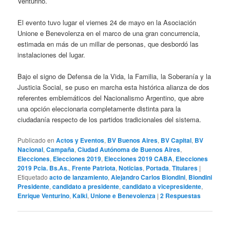
Venturino.
El evento tuvo lugar el viernes 24 de mayo en la Asociación
Unione e Benevolenza en el marco de una gran concurrencia,
estimada en más de un millar de personas, que desbordó las
instalaciones del lugar.
Bajo el signo de Defensa de la Vida, la Familia, la Soberanía y la
Justicia Social, se puso en marcha esta histórica alianza de dos
referentes emblemáticos del Nacionalismo Argentino, que abre
una opción eleccionaria completamente distinta para la
ciudadanía respecto de los partidos tradicionales del sistema.
Publicado en
Actos y Eventos
,
BV Buenos Aires
,
BV Capital
,
BV
Nacional
,
Campaña
,
Ciudad Autónoma de Buenos Aires
,
Elecciones
,
Elecciones 2019
,
Elecciones 2019 CABA
,
Elecciones
2019 Pcia. Bs.As.
,
Frente Patriota
,
Noticias
,
Portada
,
Titulares
|
Etiquetado
acto de lanzamiento
,
Alejandro Carlos Biondini
,
Biondini
Presidente
,
candidato a presidente
,
candidato a vicepresidente
,
Enrique Venturino
,
Kalki
,
Unione e Benevolenza
|
2
Respuestas