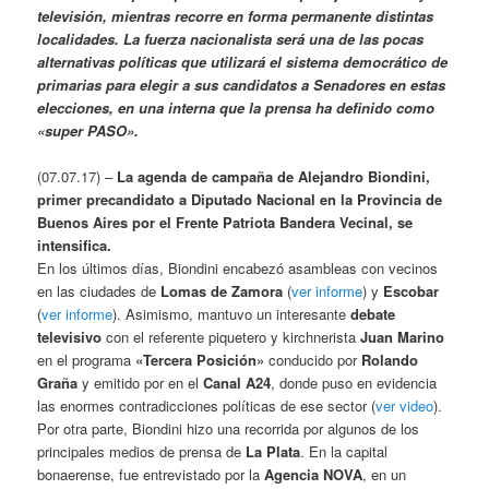
televisión, mientras recorre en forma permanente distintas
localidades. La fuerza nacionalista será una de las pocas
alternativas políticas que utilizará el sistema democrático de
primarias para elegir a sus candidatos a Senadores en estas
elecciones, en una interna que la prensa ha definido como
«super PASO».
(07.07.17) –
La agenda de campaña de Alejandro Biondini,
primer precandidato a Diputado Nacional en la Provincia de
Buenos Aires por el Frente Patriota Bandera Vecinal, se
intensifica.
En los últimos días, Biondini encabezó asambleas con vecinos
en las ciudades de
Lomas de Zamora
(
ver informe
) y
Escobar
(
ver informe
). Asimismo, mantuvo un interesante
debate
televisivo
con el referente piquetero y kirchnerista
Juan Marino
en el programa
«Tercera Posición»
conducido por
Rolando
Graña
y emitido por en el
Canal A24
, donde puso en evidencia
las enormes contradicciones políticas de ese sector (
ver video
).
Por otra parte, Biondini hizo una recorrida por algunos de los
principales medios de prensa de
La Plata
. En la capital
bonaerense, fue entrevistado por la
Agencia NOVA
, en un