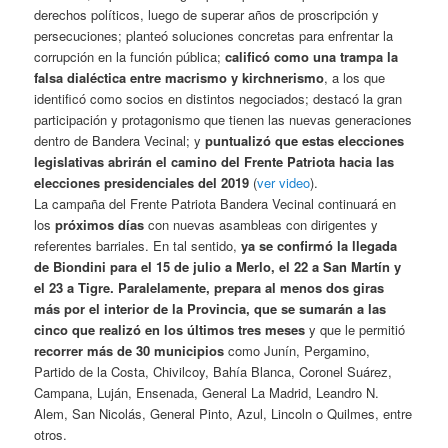
derechos políticos, luego de superar años de proscripción y
persecuciones; planteó soluciones concretas para enfrentar la
corrupción en la función pública;
calificó como una trampa la
falsa dialéctica entre macrismo y kirchnerismo
, a los que
identificó como socios en distintos negociados; destacó la gran
participación y protagonismo que tienen las nuevas generaciones
dentro de Bandera Vecinal; y
puntualizó que estas elecciones
legislativas abrirán el camino del Frente Patriota hacia las
elecciones presidenciales del 2019
(
ver video
).
La campaña del Frente Patriota Bandera Vecinal continuará en
los
próximos días
con nuevas asambleas con dirigentes y
referentes barriales. En tal sentido,
ya se confirmó la llegada
de Biondini para
el 15 de julio a Merlo, el 22 a San Martín y
el 23 a Tigre.
Paralelamente, prepara al menos
dos giras
más por el interior de la Provincia,
que se sumarán a las
cinco que realizó en los últimos tres meses
y que le permitió
recorrer
más de 30 municipios
como Junín, Pergamino,
Partido de la Costa, Chivilcoy, Bahía Blanca, Coronel Suárez,
Campana, Luján, Ensenada, General La Madrid, Leandro N.
Alem, San Nicolás, General Pinto, Azul, Lincoln o Quilmes, entre
otros.