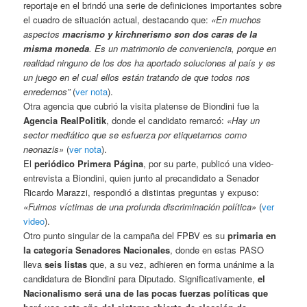
reportaje en el brindó una serie de definiciones importantes sobre
el cuadro de situación actual, destacando que:
«
En muchos
aspectos
macrismo y kirchnerismo son dos caras de la
misma moneda
. Es un matrimonio de conveniencia, porque en
realidad ninguno de los dos ha aportado soluciones al país y es
un juego en el cual ellos están tratando de que todos nos
enredemos”
(
ver nota
).
Otra agencia que cubrió la visita platense de Biondini fue la
Agencia RealPolitik
, donde el candidato remarcó:
«Hay un
sector mediático que se esfuerza por etiquetarnos como
neonazis»
(
ver nota
).
El
periódico Primera Página
, por su parte, publicó una video-
entrevista a Biondini, quien junto al precandidato a Senador
Ricardo Marazzi, respondió a distintas preguntas y expuso:
«Fuimos víctimas de una profunda discriminación política»
(
ver
video
).
Otro punto singular de la campaña del FPBV es su
primaria en
la categoría Senadores Nacionales
, donde en estas PASO
lleva
seis listas
que, a su vez, adhieren en forma unánime a la
candidatura de Biondini para Diputado. Significativamente,
el
Nacionalismo será una de las pocas fuerzas políticas que