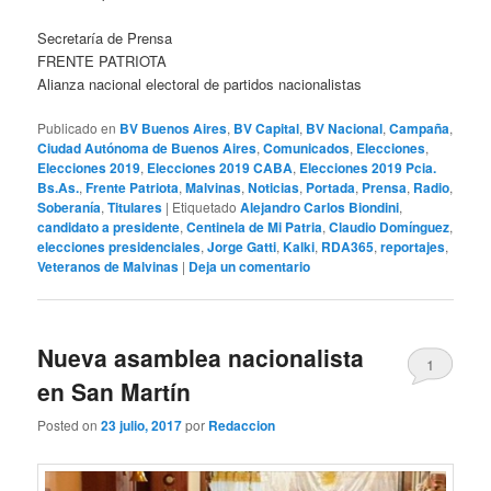
Secretaría de Prensa
FRENTE PATRIOTA
Alianza nacional electoral de partidos nacionalistas
Publicado en
BV Buenos Aires
,
BV Capital
,
BV Nacional
,
Campaña
,
Ciudad Autónoma de Buenos Aires
,
Comunicados
,
Elecciones
,
Elecciones 2019
,
Elecciones 2019 CABA
,
Elecciones 2019 Pcia.
Bs.As.
,
Frente Patriota
,
Malvinas
,
Noticias
,
Portada
,
Prensa
,
Radio
,
Soberanía
,
Titulares
|
Etiquetado
Alejandro Carlos Biondini
,
candidato a presidente
,
Centinela de Mi Patria
,
Claudio Domínguez
,
elecciones presidenciales
,
Jorge Gatti
,
Kalki
,
RDA365
,
reportajes
,
Veteranos de Malvinas
|
Deja un comentario
Nueva asamblea nacionalista
1
en San Martín
Posted on
23 julio, 2017
por
Redaccion