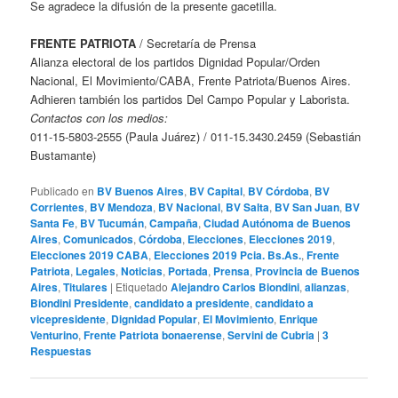
Se agradece la difusión de la presente gacetilla.
FRENTE PATRIOTA
/ Secretaría de Prensa
Alianza electoral de los partidos Dignidad Popular/Orden
Nacional, El Movimiento/CABA, Frente Patriota/Buenos Aires.
Adhieren también los partidos Del Campo Popular y Laborista.
Contactos con los medios:
011-15-5803-2555 (Paula Juárez) / 011-15.3430.2459 (Sebastián
Bustamante)
Publicado en
BV Buenos Aires
,
BV Capital
,
BV Córdoba
,
BV
Corrientes
,
BV Mendoza
,
BV Nacional
,
BV Salta
,
BV San Juan
,
BV
Santa Fe
,
BV Tucumán
,
Campaña
,
Ciudad Autónoma de Buenos
Aires
,
Comunicados
,
Córdoba
,
Elecciones
,
Elecciones 2019
,
Elecciones 2019 CABA
,
Elecciones 2019 Pcia. Bs.As.
,
Frente
Patriota
,
Legales
,
Noticias
,
Portada
,
Prensa
,
Provincia de Buenos
Aires
,
Titulares
|
Etiquetado
Alejandro Carlos Biondini
,
alianzas
,
Biondini Presidente
,
candidato a presidente
,
candidato a
vicepresidente
,
Dignidad Popular
,
El Movimiento
,
Enrique
Venturino
,
Frente Patriota bonaerense
,
Servini de Cubria
|
3
Respuestas