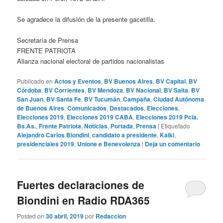
Se agradece la difusión de la presente gacetilla.
Secretaría de Prensa
FRENTE PATRIOTA
Alianza nacional electoral de partidos nacionalistas
Publicado en
Actos y Eventos
,
BV Buenos Aires
,
BV Capital
,
BV
Córdoba
,
BV Corrientes
,
BV Mendoza
,
BV Nacional
,
BV Salta
,
BV
San Juan
,
BV Santa Fe
,
BV Tucumán
,
Campaña
,
Ciudad Autónoma
de Buenos Aires
,
Comunicados
,
Destacados
,
Elecciones
,
Elecciones 2019
,
Elecciones 2019 CABA
,
Elecciones 2019 Pcia.
Bs.As.
,
Frente Patriota
,
Noticias
,
Portada
,
Prensa
|
Etiquetado
Alejandro Carlos Biondini
,
candidato a presidente
,
Kalki
,
presidenciales 2019
,
Unione e Benevolenza
|
Deja un comentario
Fuertes declaraciones de
Biondini en Radio RDA365
Posted on
30 abril, 2019
por
Redaccion