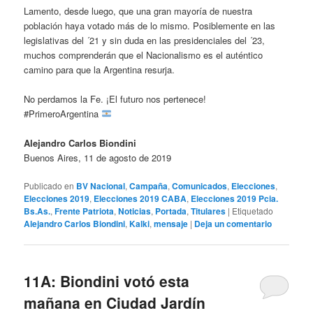
Lamento, desde luego, que una gran mayoría de nuestra
población haya votado más de lo mismo. Posiblemente en las
legislativas del ´21 y sin duda en las presidenciales del ´23,
muchos comprenderán que el Nacionalismo es el auténtico
camino para que la Argentina resurja.
No perdamos la Fe. ¡El futuro nos pertenece!
#PrimeroArgentina
Alejandro Carlos Biondini
Buenos Aires, 11 de agosto de 2019
Publicado en
BV Nacional
,
Campaña
,
Comunicados
,
Elecciones
,
Elecciones 2019
,
Elecciones 2019 CABA
,
Elecciones 2019 Pcia.
Bs.As.
,
Frente Patriota
,
Noticias
,
Portada
,
Titulares
|
Etiquetado
Alejandro Carlos Biondini
,
Kalki
,
mensaje
|
Deja un comentario
11A: Biondini votó esta
mañana en Ciudad Jardín