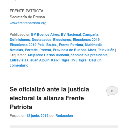
FRENTE PATRIOTA
Secretaría de Prensa
www.frentepatriota.org
Publicado en
BV Buenos Aires
,
BV Nacional
,
Campaña
,
Definiciones
,
Destacados
,
Elecciones
,
Elecciones 2019
,
Elecciones 2019 Pcia. Bs.As.
,
Frente Patriota
,
Multimedia
,
Noticias
,
Portada
,
Prensa
,
Provincia de Buenos Aires
,
Televisión
|
Etiquetado
Alejandro Carlos Biondini
,
candidato a presidente
,
Entrevistas
,
Juan Alpuin
,
Kalki
,
Tigre
,
TV5 Tigre
|
Deja un
comentario
Se oficializó ante la justicia
3
electoral la alianza Frente
Patriota
Posted on
12 junio, 2019
por
Redaccion