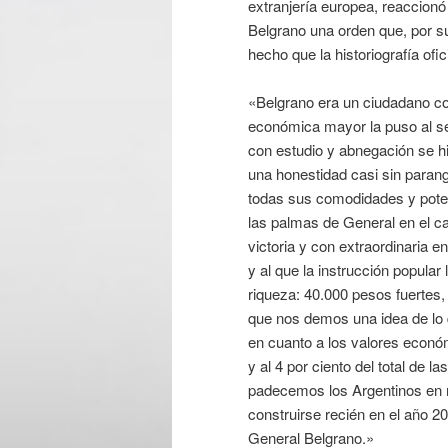
extranjería europea, reaccionó 
Belgrano una orden que, por su
hecho que la historiografía ofi
«Belgrano era un ciudadano com
económica mayor la puso al se
con estudio y abnegación se h
una honestidad casi sin parango
todas sus comodidades y potes
las palmas de General en el ca
victoria y con extraordinaria e
y al que la instrucción popular
riqueza: 40.000 pesos fuertes,
que nos demos una idea de lo 
en cuanto a los valores económ
y al 4 por ciento del total de 
padecemos los Argentinos en nu
construirse recién en el año 20
General Belgrano.»