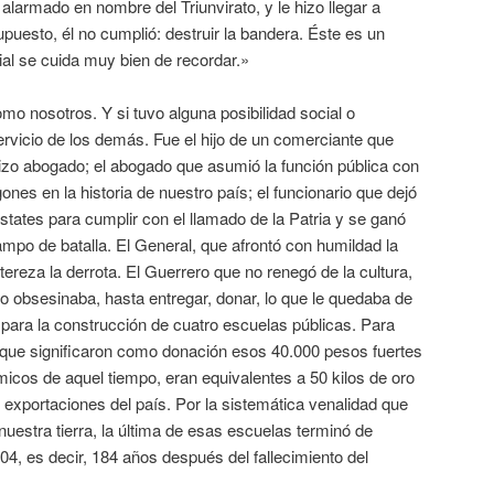
alarmado en nombre del Triunvirato, y le hizo llegar a
puesto, él no cumplió: destruir la bandera. Éste es un
cial se cuida muy bien de recordar.»
o nosotros. Y si tuvo alguna posibilidad social o
rvicio de los demás. Fue el hijo de un comerciante que
izo abogado; el abogado que asumió la función pública con
nes en la historia de nuestro país; el funcionario que dejó
tates para cumplir con el llamado de la Patria y se ganó
mpo de batalla. El General, que afrontó con humildad la
ntereza la derrota. El Guerrero que no renegó de la cultura,
 lo obsesinaba, hasta entregar, donar, lo que le quedaba de
 para la construcción de cuatro escuelas públicas. Para
que significaron como donación esos 40.000 pesos fuertes
icos de aquel tiempo, eran equivalentes a 50 kilos de oro
las exportaciones del país. Por la sistemática venalidad que
estra tierra, la última de esas escuelas terminó de
04, es decir, 184 años después del fallecimiento del