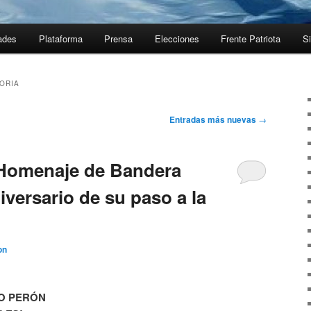
ades
Plataforma
Prensa
Elecciones
Frente Patriota
Si
ORIA
Entradas más nuevas
→
 Homenaje de Bandera
iversario de su paso a la
on
GO PERÓN