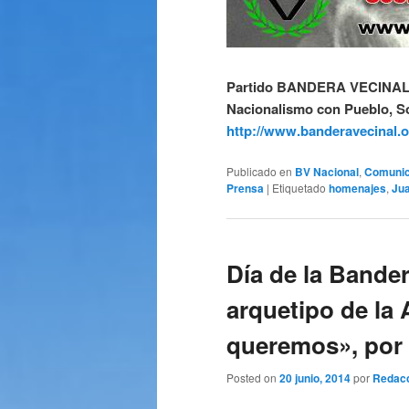
Partido BANDERA VECINA
Nacionalismo con Pueblo, So
http://www.banderavecinal.
Publicado en
BV Nacional
,
Comuni
Prensa
|
Etiquetado
homenajes
,
Ju
Día de la Bande
arquetipo de la
queremos», por 
Posted on
20 junio, 2014
por
Redac