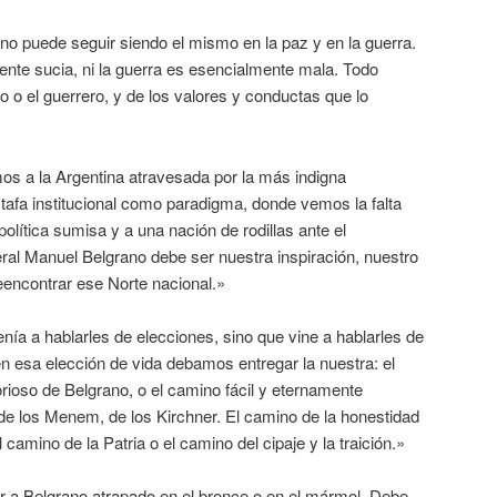
o puede seguir siendo el mismo en la paz y en la guerra.
mente sucia, ni la guerra es esencialmente mala. Todo
o o el guerrero, y de los valores y conductas que lo
s a la Argentina atravesada por la más indigna
tafa institucional como paradigma, donde vemos la falta
política sumisa y a una nación de rodillas ante el
eral Manuel Belgrano debe ser nuestra inspiración, nuestro
reencontrar ese Norte nacional.»
enía a hablarles de elecciones, sino que vine a hablarles de
n esa elección de vida debamos entregar la nuestra: el
rioso de Belgrano, o el camino fácil y eternamente
de los Menem, de los Kirchner. El camino de la honestidad
 camino de la Patria o el camino del cipaje y la traición.»
 a Belgrano atrapado en el bronce o en el mármol. Debe