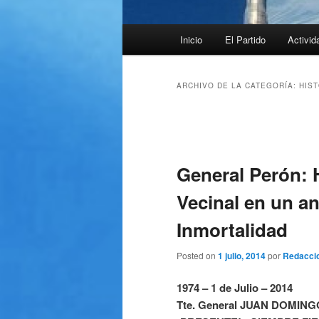
Menú
Inicio
El Partido
Activid
principal
ARCHIVO DE LA CATEGORÍA:
HIST
Navegación
de
entradas
General Perón:
Vecinal en un an
Inmortalidad
Posted on
1 julio, 2014
por
Redacci
1974 – 1 de Julio – 2014
Tte. General JUAN DOMIN