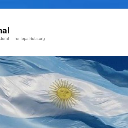
nal
eral – frentepatriota.org