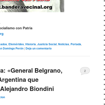
L
cialismo con Patria
org
cados
,
Efemérides
,
Historia
,
Justicia Social
,
Noticias
,
Portada
,
an Domingo Perón
|
Deja un comentario
ra: «General Belgrano,
2
 Argentina que
Alejandro Biondini
cion