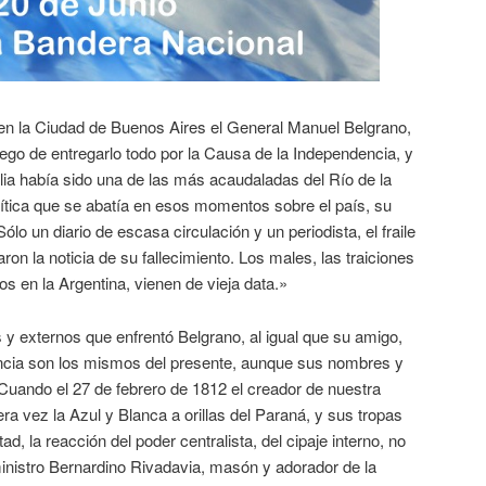
 en la Ciudad de Buenos Aires el General Manuel Belgrano,
ego de entregarlo todo por la Causa de la Independencia, y
ia había sido una de las más acaudaladas del Río de la
olítica que se abatía en esos momentos sobre el país, su
ólo un diario de escasa circulación y un periodista, el fraile
on la noticia de su fallecimiento. Los males, las traiciones
os en la Argentina, vienen de vieja data.»
y externos que enfrentó Belgrano, al igual que su amigo,
ncia son los mismos del presente, aunque sus nombres y
 Cuando el 27 de febrero de 1812 el creador de nuestra
ra vez la Azul y Blanca a orillas del Paraná, y sus tropas
ad, la reacción del poder centralista, del cipaje interno, no
ministro Bernardino Rivadavia, masón y adorador de la