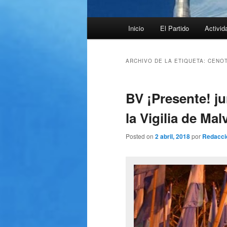
Menú
Inicio
El Partido
Activid
principal
ARCHIVO DE LA ETIQUETA:
CENOT
BV ¡Presente! j
la Vigilia de Mal
Posted on
2 abril, 2018
por
Redacci