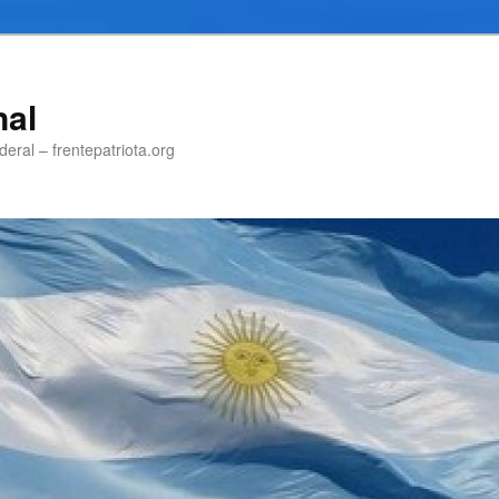
nal
eral – frentepatriota.org