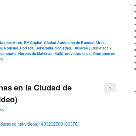
Buenos Aires
,
BV Capital
,
Ciudad Autónoma de Buenos Aires
,
as
,
Noticias
,
Portada
,
Soberanía
,
Sociedad
,
Titulares
|
Etiquetado
2
,
cenotafio
,
Héroes de Malvinas
,
Kalki
,
movilizaciones
,
Veteranos de
io
inas en la Ciudad de
1
ideo)
on
nderavecinal/videos/1409202789186376/