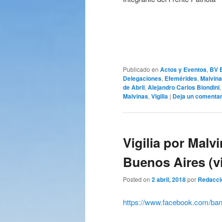
Publicado en
Actos y Eventos
,
BV 
Delegaciones
,
Efemérides
,
Malvin
de Abril
,
Alejandro Carlos Biondini
Malvinas
,
Vigilia
|
Deja un comentar
Vigilia por Malv
Buenos Aires (v
Posted on
2 abril, 2018
por
Redacci
https://www.facebook.com/ba