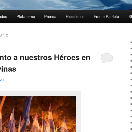
ades
Plataforma
Prensa
Elecciones
Frente Patriota
Si
AFIO
unto a nuestros Héroes en
vinas
on