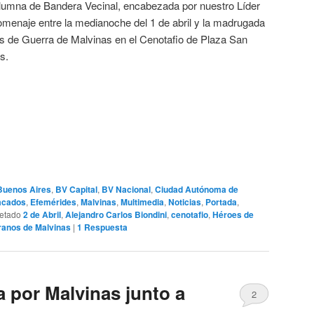
lumna de Bandera Vecinal, encabezada por nuestro Líder
homenaje entre la medianoche del 1 de abril y la madrugada
es de Guerra de Malvinas en el Cenotafio de Plaza San
s.
Buenos Aires
,
BV Capital
,
BV Nacional
,
Ciudad Autónoma de
acados
,
Efemérides
,
Malvinas
,
Multimedia
,
Noticias
,
Portada
,
uetado
2 de Abril
,
Alejandro Carlos Biondini
,
cenotafio
,
Héroes de
ranos de Malvinas
|
1
Respuesta
ia por Malvinas junto a
2