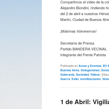
Compartimos el video de la co
Alejandro Biondini, rindiendo 
del 2 de abril a nuestros Héro
Martín, Ciudad de Buenos Aire
¡Malvinas Volveremos!
Secretaría de Prensa
Partido BANDERA VECINAL
Integrante del Frente Patriota
Publicado en
Actos y Eventos
,
BV 
Buenos Aires
,
Delegaciones
,
Dest
Soberanía
,
Sociedad
,
Videos
|
Etiq
Guerra
,
Kalki
,
movilizaciones
,
Vete
1 de Abril: Vigil