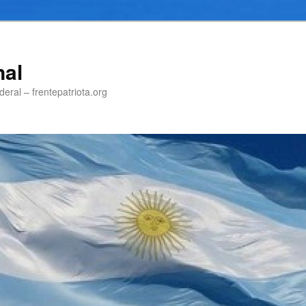
nal
eral – frentepatriota.org