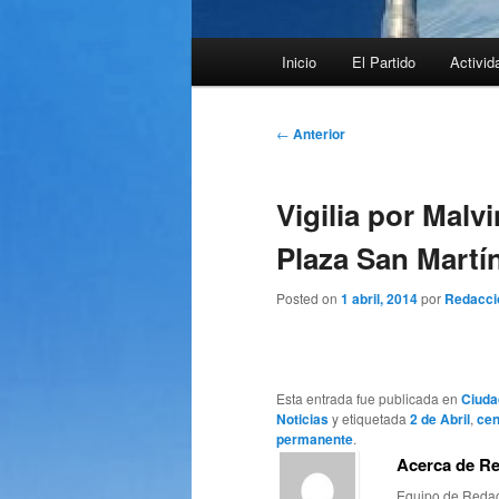
Menú
Inicio
El Partido
Activid
principal
Navegación
←
Anterior
de
entradas
Vigilia por Malv
Plaza San Martí
Posted on
1 abril, 2014
por
Redacci
Esta entrada fue publicada en
Ciuda
Noticias
y etiquetada
2 de Abril
,
cen
permanente
.
Acerca de R
Equipo de Redac