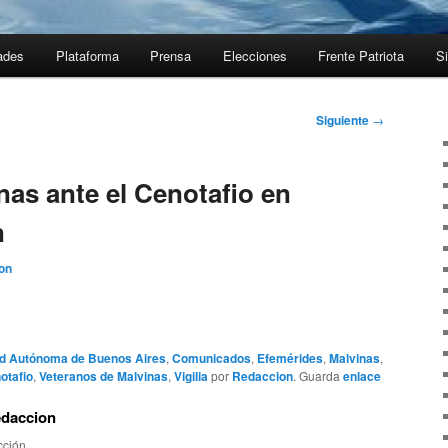
ades
Plataforma
Prensa
Elecciones
Frente Patriota
Si
Siguiente
→
inas ante el Cenotafio en
n
on
d Autónoma de Buenos Aires
,
Comunicados
,
Efemérides
,
Malvinas
,
otafio
,
Veteranos de Malvinas
,
Vigilia
por
Redaccion
. Guarda
enlace
edaccion
ción.