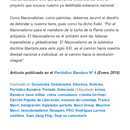
proyecto que socava nuestra ya debilitada soberanía nacional.
Como Nacionalistas, como patriotas, debemos asumir el desafío
de defender a nuestra tierra, pues como ha dicho Kalki:
“Por el
Nacionalismo pasa el meridiano de la lucha de la Patria contra la
antipatria. El Nacionalismo es el antídoto ante las falacias
imperialistas y globalizantes. El Nacionalismo es la auténtica
doctrina libertaria para este siglo XXI, es el camino hacia nuestra
libertad nacional e individual, es el camino hacia la revolución
integral”.
Artículo publicado en el
Periódico Bandera Nº 4
(Enero 2016)
Publicado en
Denuncias
,
Destacados
,
Informes
,
Noticias
,
Periódico Bandera
,
Portada
,
Soberanía
|
Etiquetado
armas
,
Bandera
,
base militar
,
china
,
comunismo
,
cristina kirchner
,
Ejército Popular de Liberación
,
estatuto del coloniaje
,
Franco
Macri
,
inmigración
,
legislador porteño
,
Macri Group
,
Mauricio
Macri
,
neocolonialismo
,
Neuquén
,
PRO
,
Rodríguez Larreta
,
satélites
,
Yuan Jiang Ping
|
Deja un comentario