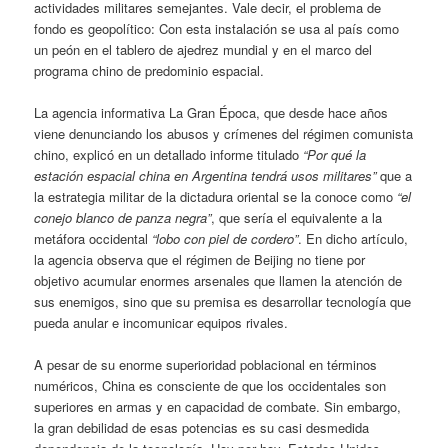
actividades militares semejantes. Vale decir, el problema de
fondo es geopolítico: Con esta instalación se usa al país como
un peón en el tablero de ajedrez mundial y en el marco del
programa chino de predominio espacial.
La agencia informativa La Gran Época, que desde hace años
viene denunciando los abusos y crímenes del régimen comunista
chino, explicó en un detallado informe titulado
“Por qué la
estación espacial china en Argentina tendrá usos militares”
que a
la estrategia militar de la dictadura oriental se la conoce como
“el
conejo blanco de panza negra”
, que sería el equivalente a la
metáfora occidental
“lobo con piel de cordero”
. En dicho artículo,
la agencia observa que el régimen de Beijing no tiene por
objetivo acumular enormes arsenales que llamen la atención de
sus enemigos, sino que su premisa es desarrollar tecnología que
pueda anular e incomunicar equipos rivales.
A pesar de su enorme superioridad poblacional en términos
numéricos, China es consciente de que los occidentales son
superiores en armas y en capacidad de combate. Sin embargo,
la gran debilidad de esas potencias es su casi desmedida