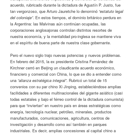
acuerdo, rubricado durante la dictadura de Agustín P. Justo, fue
tan vergonzoso, que Arturo Jauretche lo denominó
“estatuto legal
del coloniaje”
. En estos tiempos, el dominio británico perdura en
la Argentina: las Malvinas aún continúan ocupadas, las
corporaciones anglosajonas controlan distintos resortes de
nuestra economía, y la mentalidad pro-inglesa se mantiene viva
en el espíritu de buena parte de nuestra clase gobernante.
Pero el nuevo siglo trajo nuevas potencias y nuevos problemas.
En febrero del 2015, la ex presidente Cristina Fernández de
Kirchner cerró en Beijing un claudicante acuerdo económico,
financiero y comercial con China, lo que se dio a entender como
una
“alianza estratégica integral”
. Rubricó un total de 15
convenios con su par chino Xi Jinping, estableciéndose amplias
facilidades a diferentes multinacionales del gigante asiático (casi
todas estatales y bajo el férreo control de la dictadura comunista)
para que “inviertan” en nuestro país en áreas estratégicas como
energía, tecnología nuclear, petróleo, minerales, productos
manufacturados, comunicaciones, agricultura, centros de
investigación y desarrollo como así también en parques
industriales. Es decir, amplias concesiones al capital chino a