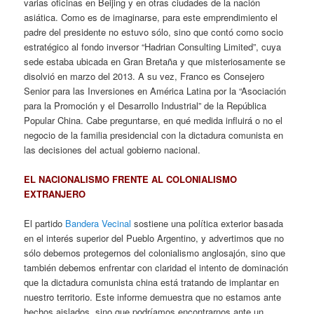
varias oficinas en Beijing y en otras ciudades de la nación
asiática. Como es de imaginarse, para este emprendimiento el
padre del presidente no estuvo sólo, sino que contó como socio
estratégico al fondo inversor “Hadrian Consulting Limited”, cuya
sede estaba ubicada en Gran Bretaña y que misteriosamente se
disolvió en marzo del 2013. A su vez, Franco es Consejero
Senior para las Inversiones en América Latina por la “Asociación
para la Promoción y el Desarrollo Industrial” de la República
Popular China. Cabe preguntarse, en qué medida influirá o no el
negocio de la familia presidencial con la dictadura comunista en
las decisiones del actual gobierno nacional.
EL NACIONALISMO FRENTE AL COLONIALISMO
EXTRANJERO
El partido
Bandera Vecinal
sostiene una política exterior basada
en el interés superior del Pueblo Argentino, y advertimos que no
sólo debemos protegernos del colonialismo anglosajón, sino que
también debemos enfrentar con claridad el intento de dominación
que la dictadura comunista china está tratando de implantar en
nuestro territorio. Este informe demuestra que no estamos ante
hechos aislados, sino que podríamos encontrarnos ante un