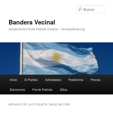
Ir
Ir
al
al
Busc
contenido
contenido
principal
secundario
Bandera Vecinal
Actualmente Frente Patriota Federal – frentepatriota.org
Menú
Inicio
El Partido
Actividades
Plataforma
Prensa
principal
Elecciones
Frente Patriota
Sitios
ARCHIVO DE LA ETIQUETA:
BASE MILITAR