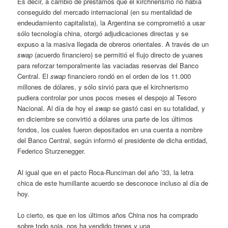
Es decir, a cambio de préstamos que el kirchnerismo no había
conseguido del mercado internacional (en su mentalidad de
endeudamiento capitalista), la Argentina se comprometió a usar
sólo tecnología china, otorgó adjudicaciones directas y se
expuso a la masiva llegada de obreros orientales. A través de un
swap
(acuerdo financiero) se permitió el flujo directo de yuanes
para reforzar temporalmente las vaciadas reservas del Banco
Central. El
swap
financiero rondó en el orden de los 11.000
millones de dólares, y sólo sirvió para que el kirchnerismo
pudiera controlar por unos pocos meses el despojo al Tesoro
Nacional. Al día de hoy el
swap
se gastó casi en su totalidad, y
en diciembre se convirtió a dólares una parte de los últimos
fondos, los cuales fueron depositados en una cuenta a nombre
del Banco Central, según informó el presidente de dicha entidad,
Federico Sturzenegger.
Al igual que en el pacto Roca-Runciman del año ’33, la letra
chica de este humillante acuerdo se desconoce incluso al día de
hoy.
Lo cierto, es que en los últimos años China nos ha comprado
sobre todo soja, nos ha vendido trenes y una