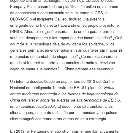
dependencia de la tecnología. Hoy por hoy, Estados Unidos,
Europa y Rusia basan toda su planificación bélica en sistemas
de geoposición y comunicación satelital como el GPS, el
GLONASS o el incipiente Galileo. Incluso una potencia
emergente como India está trabajando en su propio proyecto, el
IRNSS. Ahora bien, ¿qué pasaría si de un día para el otro los
satélites desaparecen y las tropas quedan incomunicadas? ¿Qué
ocurriría si la tecnología deja de ayudar a los soldados, y los
generales permanecen encerrados en sus cuarteles sin mapas ni
referencias de combate de ningún tipo? ¿Cómo reaccionaría el
mundo si Internet se corta y los canales de radio y televisión
dejan de emitir sus señales?… China prepara ese escenario.
Un informe desclasificado en septiembre de 2010 del Centro
Nacional de Inteligencia Terrestre de EE.UU. planteó:
“Estas
armas modernas permitirán a las fuerzas de baja tecnología de
China prevalecer sobre las fuerzas de alta tecnología de EE.UU.
en un conflicto localizado”
. El documento cita también a los
ciber-ataques, el uso de radiación por microondas y los pulsos
electromagnéticos como otras armas de esta estrategia.
En 2013, el Pentágono emitió otro informe, que llamativamente