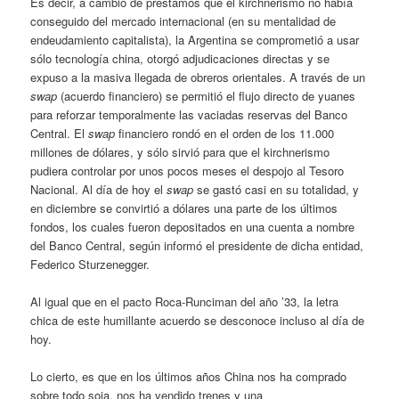
Es decir, a cambio de préstamos que el kirchnerismo no había
conseguido del mercado internacional (en su mentalidad de
endeudamiento capitalista), la Argentina se comprometió a usar
sólo tecnología china, otorgó adjudicaciones directas y se
expuso a la masiva llegada de obreros orientales. A través de un
swap
(acuerdo financiero) se permitió el flujo directo de yuanes
para reforzar temporalmente las vaciadas reservas del Banco
Central. El
swap
financiero rondó en el orden de los 11.000
millones de dólares, y sólo sirvió para que el kirchnerismo
pudiera controlar por unos pocos meses el despojo al Tesoro
Nacional. Al día de hoy el
swap
se gastó casi en su totalidad, y
en diciembre se convirtió a dólares una parte de los últimos
fondos, los cuales fueron depositados en una cuenta a nombre
del Banco Central, según informó el presidente de dicha entidad,
Federico Sturzenegger.
Al igual que en el pacto Roca-Runciman del año ’33, la letra
chica de este humillante acuerdo se desconoce incluso al día de
hoy.
Lo cierto, es que en los últimos años China nos ha comprado
sobre todo soja, nos ha vendido trenes y una