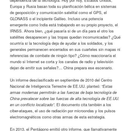
dependencia de la tecnología. Hoy por hoy, Estados Unidos,
Europa y Rusia basan toda su planificación bélica en sistemas
de geoposición y comunicación satelital como el GPS, el
GLONASS o el incipiente Galileo. Incluso una potencia
emergente como India está trabajando en su propio proyecto, el
IRNSS. Ahora bien, ¿qué pasaría si de un día para el otro los
satélites desaparecen y las tropas quedan incomunicadas? ¿Qué
ocurriría si la tecnología deja de ayudar a los soldados, y los
generales permanecen encerrados en sus cuarteles sin mapas ni
referencias de combate de ningún tipo? ¿Cómo reaccionaría el
mundo si Internet se corta y los canales de radio y televisión
dejan de emitir sus señales?… China prepara ese escenario.
Un informe desclasificado en septiembre de 2010 del Centro
Nacional de Inteligencia Terrestre de EE.UU. planteó:
“Estas
armas modernas permitirán a las fuerzas de baja tecnología de
China prevalecer sobre las fuerzas de alta tecnología de EE.UU.
en un conflicto localizado”
. El documento cita también a los
ciber-ataques, el uso de radiación por microondas y los pulsos
electromagnéticos como otras armas de esta estrategia.
En 2013, el Pentágono emitió otro informe, que llamativamente