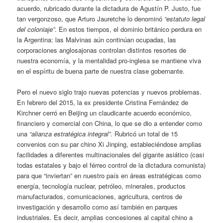
acuerdo, rubricado durante la dictadura de Agustín P. Justo, fue
tan vergonzoso, que Arturo Jauretche lo denominó
“estatuto legal
del coloniaje”
. En estos tiempos, el dominio británico perdura en
la Argentina: las Malvinas aún continúan ocupadas, las
corporaciones anglosajonas controlan distintos resortes de
nuestra economía, y la mentalidad pro-inglesa se mantiene viva
en el espíritu de buena parte de nuestra clase gobernante.
Pero el nuevo siglo trajo nuevas potencias y nuevos problemas.
En febrero del 2015, la ex presidente Cristina Fernández de
Kirchner cerró en Beijing un claudicante acuerdo económico,
financiero y comercial con China, lo que se dio a entender como
una
“alianza estratégica integral”
. Rubricó un total de 15
convenios con su par chino Xi Jinping, estableciéndose amplias
facilidades a diferentes multinacionales del gigante asiático (casi
todas estatales y bajo el férreo control de la dictadura comunista)
para que “inviertan” en nuestro país en áreas estratégicas como
energía, tecnología nuclear, petróleo, minerales, productos
manufacturados, comunicaciones, agricultura, centros de
investigación y desarrollo como así también en parques
industriales. Es decir, amplias concesiones al capital chino a