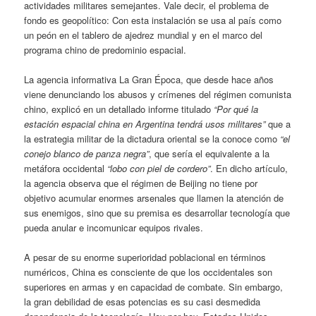
actividades militares semejantes. Vale decir, el problema de
fondo es geopolítico: Con esta instalación se usa al país como
un peón en el tablero de ajedrez mundial y en el marco del
programa chino de predominio espacial.
La agencia informativa La Gran Época, que desde hace años
viene denunciando los abusos y crímenes del régimen comunista
chino, explicó en un detallado informe titulado
“Por qué la
estación espacial china en Argentina tendrá usos militares”
que a
la estrategia militar de la dictadura oriental se la conoce como
“el
conejo blanco de panza negra”
, que sería el equivalente a la
metáfora occidental
“lobo con piel de cordero”
. En dicho artículo,
la agencia observa que el régimen de Beijing no tiene por
objetivo acumular enormes arsenales que llamen la atención de
sus enemigos, sino que su premisa es desarrollar tecnología que
pueda anular e incomunicar equipos rivales.
A pesar de su enorme superioridad poblacional en términos
numéricos, China es consciente de que los occidentales son
superiores en armas y en capacidad de combate. Sin embargo,
la gran debilidad de esas potencias es su casi desmedida