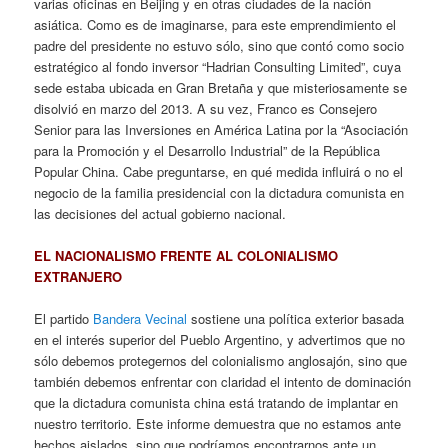
varias oficinas en Beijing y en otras ciudades de la nación
asiática. Como es de imaginarse, para este emprendimiento el
padre del presidente no estuvo sólo, sino que contó como socio
estratégico al fondo inversor “Hadrian Consulting Limited”, cuya
sede estaba ubicada en Gran Bretaña y que misteriosamente se
disolvió en marzo del 2013. A su vez, Franco es Consejero
Senior para las Inversiones en América Latina por la “Asociación
para la Promoción y el Desarrollo Industrial” de la República
Popular China. Cabe preguntarse, en qué medida influirá o no el
negocio de la familia presidencial con la dictadura comunista en
las decisiones del actual gobierno nacional.
EL NACIONALISMO FRENTE AL COLONIALISMO
EXTRANJERO
El partido
Bandera Vecinal
sostiene una política exterior basada
en el interés superior del Pueblo Argentino, y advertimos que no
sólo debemos protegernos del colonialismo anglosajón, sino que
también debemos enfrentar con claridad el intento de dominación
que la dictadura comunista china está tratando de implantar en
nuestro territorio. Este informe demuestra que no estamos ante
hechos aislados, sino que podríamos encontrarnos ante un