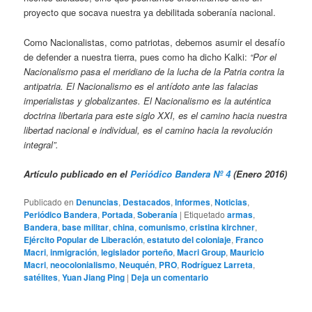
proyecto que socava nuestra ya debilitada soberanía nacional.
Como Nacionalistas, como patriotas, debemos asumir el desafío
de defender a nuestra tierra, pues como ha dicho Kalki:
“Por el
Nacionalismo pasa el meridiano de la lucha de la Patria contra la
antipatria. El Nacionalismo es el antídoto ante las falacias
imperialistas y globalizantes. El Nacionalismo es la auténtica
doctrina libertaria para este siglo XXI, es el camino hacia nuestra
libertad nacional e individual, es el camino hacia la revolución
integral”.
Artículo publicado en el
Periódico Bandera Nº 4
(Enero 2016)
Publicado en
Denuncias
,
Destacados
,
Informes
,
Noticias
,
Periódico Bandera
,
Portada
,
Soberanía
|
Etiquetado
armas
,
Bandera
,
base militar
,
china
,
comunismo
,
cristina kirchner
,
Ejército Popular de Liberación
,
estatuto del coloniaje
,
Franco
Macri
,
inmigración
,
legislador porteño
,
Macri Group
,
Mauricio
Macri
,
neocolonialismo
,
Neuquén
,
PRO
,
Rodríguez Larreta
,
satélites
,
Yuan Jiang Ping
|
Deja un comentario