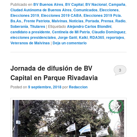
Publicado en
BV Buenos Aires
,
BV Capital
,
BV Nacional
,
Campaña
,
Ciudad Autónoma de Buenos Aires
,
Comunicados
,
Elecciones
,
Elecciones 2019
,
Elecciones 2019 CABA
,
Elecciones 2019 Pcia.
Bs.As.
,
Frente Patriota
,
Malvinas
,
Noticias
,
Portada
,
Prensa
,
Radio
,
Soberanía
,
Titulares
|
Etiquetado
Alejandro Carlos Biondini
,
candidato a presidente
,
Centinela de Mi Patria
,
Claudio Domínguez
,
elecciones presidenciales
,
Jorge Gatti
,
Kalki
,
RDA365
,
reportajes
,
Veteranos de Malvinas
|
Deja un comentario
Jornada de difusión de BV
3
Capital en Parque Rivadavia
Posted on
9 septiembre, 2018
por
Redaccion