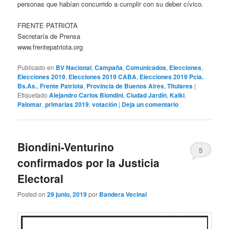
personas que habían concurrido a cumplir con su deber cívico.
FRENTE PATRIOTA
Secretaría de Prensa
www.frentepatriota.org
Publicado en
BV Nacional
,
Campaña
,
Comunicados
,
Elecciones
,
Elecciones 2019
,
Elecciones 2019 CABA
,
Elecciones 2019 Pcia.
Bs.As.
,
Frente Patriota
,
Provincia de Buenos Aires
,
Titulares
|
Etiquetado
Alejandro Carlos Biondini
,
Ciudad Jardín
,
Kalki
,
Palomar
,
primarias 2019
,
votación
|
Deja un comentario
Biondini-Venturino
5
confirmados por la Justicia
Electoral
Posted on
29 junio, 2019
por
Bandera Vecinal