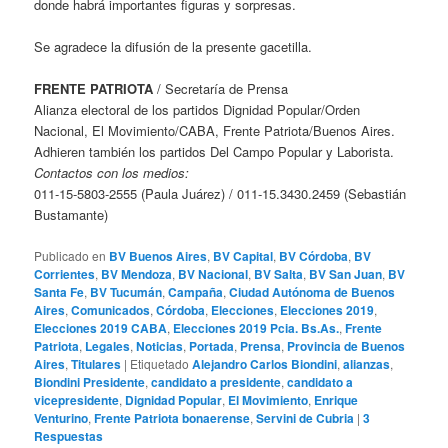
donde habrá importantes figuras y sorpresas.
Se agradece la difusión de la presente gacetilla.
FRENTE PATRIOTA
/ Secretaría de Prensa
Alianza electoral de los partidos Dignidad Popular/Orden
Nacional, El Movimiento/CABA, Frente Patriota/Buenos Aires.
Adhieren también los partidos Del Campo Popular y Laborista.
Contactos con los medios:
011-15-5803-2555 (Paula Juárez) / 011-15.3430.2459 (Sebastián
Bustamante)
Publicado en
BV Buenos Aires
,
BV Capital
,
BV Córdoba
,
BV
Corrientes
,
BV Mendoza
,
BV Nacional
,
BV Salta
,
BV San Juan
,
BV
Santa Fe
,
BV Tucumán
,
Campaña
,
Ciudad Autónoma de Buenos
Aires
,
Comunicados
,
Córdoba
,
Elecciones
,
Elecciones 2019
,
Elecciones 2019 CABA
,
Elecciones 2019 Pcia. Bs.As.
,
Frente
Patriota
,
Legales
,
Noticias
,
Portada
,
Prensa
,
Provincia de Buenos
Aires
,
Titulares
|
Etiquetado
Alejandro Carlos Biondini
,
alianzas
,
Biondini Presidente
,
candidato a presidente
,
candidato a
vicepresidente
,
Dignidad Popular
,
El Movimiento
,
Enrique
Venturino
,
Frente Patriota bonaerense
,
Servini de Cubria
|
3
Respuestas