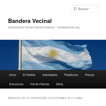
Ir
Ir
al
al
Busc
contenido
contenido
principal
secundario
Bandera Vecinal
Actualmente Frente Patriota Federal – frentepatriota.org
Menú
Inicio
El Partido
Actividades
Plataforma
Prensa
principal
Elecciones
Frente Patriota
Sitios
ARCHIVO DE LA CATEGORÍA:
ELECCIONES 2019 CABA