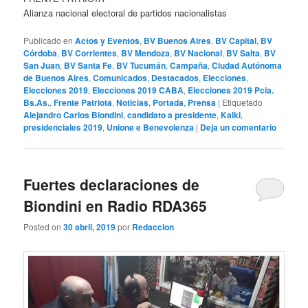
Alianza nacional electoral de partidos nacionalistas
Publicado en
Actos y Eventos
,
BV Buenos Aires
,
BV Capital
,
BV
Córdoba
,
BV Corrientes
,
BV Mendoza
,
BV Nacional
,
BV Salta
,
BV
San Juan
,
BV Santa Fe
,
BV Tucumán
,
Campaña
,
Ciudad Autónoma
de Buenos Aires
,
Comunicados
,
Destacados
,
Elecciones
,
Elecciones 2019
,
Elecciones 2019 CABA
,
Elecciones 2019 Pcia.
Bs.As.
,
Frente Patriota
,
Noticias
,
Portada
,
Prensa
|
Etiquetado
Alejandro Carlos Biondini
,
candidato a presidente
,
Kalki
,
presidenciales 2019
,
Unione e Benevolenza
|
Deja un comentario
Fuertes declaraciones de
Biondini en Radio RDA365
Posted on
30 abril, 2019
por
Redaccion