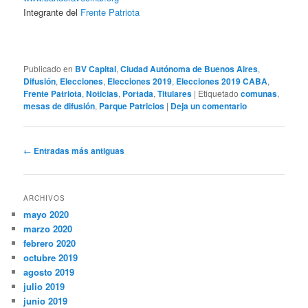
Integrante del
Frente Patriota
Publicado en
BV Capital
,
Ciudad Autónoma de Buenos Aires
,
Difusión
,
Elecciones
,
Elecciones 2019
,
Elecciones 2019 CABA
,
Frente Patriota
,
Noticias
,
Portada
,
Titulares
|
Etiquetado
comunas
,
mesas de difusión
,
Parque Patricios
|
Deja un comentario
Navegación
←
Entradas más antiguas
de
entradas
ARCHIVOS
mayo 2020
marzo 2020
febrero 2020
octubre 2019
agosto 2019
julio 2019
junio 2019