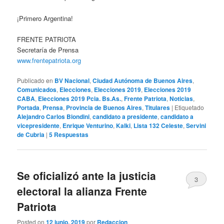
¡Primero Argentina!
FRENTE PATRIOTA
Secretaría de Prensa
www.frentepatriota.org
Publicado en
BV Nacional
,
Ciudad Autónoma de Buenos Aires
,
Comunicados
,
Elecciones
,
Elecciones 2019
,
Elecciones 2019
CABA
,
Elecciones 2019 Pcia. Bs.As.
,
Frente Patriota
,
Noticias
,
Portada
,
Prensa
,
Provincia de Buenos Aires
,
Titulares
|
Etiquetado
Alejandro Carlos Biondini
,
candidato a presidente
,
candidato a
vicepresidente
,
Enrique Venturino
,
Kalki
,
Lista 132 Celeste
,
Servini
de Cubria
|
5
Respuestas
Se oficializó ante la justicia
3
electoral la alianza Frente
Patriota
Posted on
12 junio, 2019
por
Redaccion