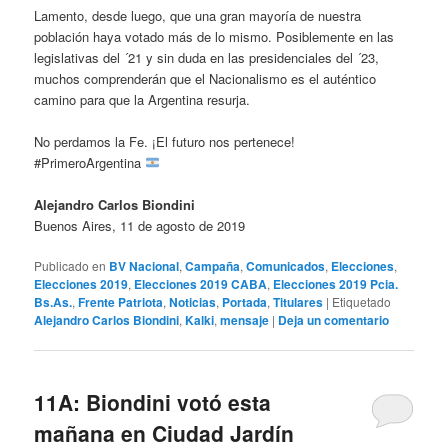
Lamento, desde luego, que una gran mayoría de nuestra
población haya votado más de lo mismo. Posiblemente en las
legislativas del ´21 y sin duda en las presidenciales del ´23,
muchos comprenderán que el Nacionalismo es el auténtico
camino para que la Argentina resurja.
No perdamos la Fe. ¡El futuro nos pertenece!
#PrimeroArgentina
Alejandro Carlos Biondini
Buenos Aires, 11 de agosto de 2019
Publicado en
BV Nacional
,
Campaña
,
Comunicados
,
Elecciones
,
Elecciones 2019
,
Elecciones 2019 CABA
,
Elecciones 2019 Pcia.
Bs.As.
,
Frente Patriota
,
Noticias
,
Portada
,
Titulares
|
Etiquetado
Alejandro Carlos Biondini
,
Kalki
,
mensaje
|
Deja un comentario
11A: Biondini votó esta
mañana en Ciudad Jardín