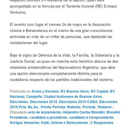
acompañado en la fórmula por el Teniente Coronel (RE) Enrique
Venturino.
El evento tuvo lugar el viernes 24 de mayo en la Asociación
Unione e Benevolenza en el marco de una gran concurrencia,
estimada en más de un millar de personas, que desbordó las
instalaciones del lugar.
Bajo el signo de Defensa de la Vida, la Familia, la Soberanía y la
Justicia Social, se puso en marcha esta histórica alianza de dos
referentes emblemáticos del Nacionalismo Argentino, que abre
una opción eleccionaria completamente distinta para la
ciudadanía respecto de los partidos tradicionales del sistema.
Publicado en
Actos y Eventos
,
BV Buenos Aires
,
BV Capital
,
BV
Nacional
,
Campaña
,
Ciudad Autónoma de Buenos Aires
,
Elecciones
,
Elecciones 2019
,
Elecciones 2019 CABA
,
Elecciones
2019 Pcia. Bs.As.
,
Frente Patriota
,
Noticias
,
Portada
,
Titulares
|
Etiquetado
acto de lanzamiento
,
Alejandro Carlos Biondini
,
Biondini
Presidente
,
candidato a presidente
,
candidato a vicepresidente
,
Enrique Venturino
,
Kalki
,
Unione e Benevolenza
|
2
Respuestas