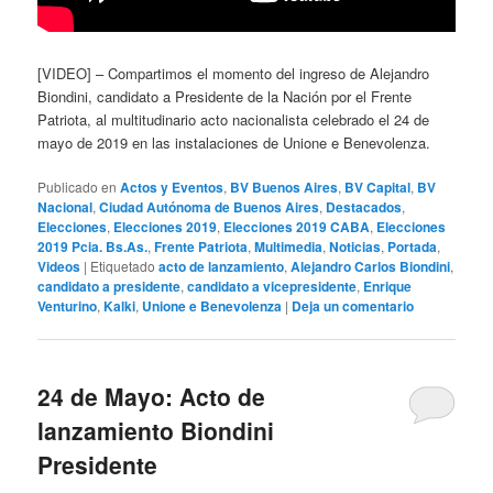
[VIDEO] – Compartimos el momento del ingreso de Alejandro
Biondini, candidato a Presidente de la Nación por el Frente
Patriota, al multitudinario acto nacionalista celebrado el 24 de
mayo de 2019 en las instalaciones de Unione e Benevolenza.
Publicado en
Actos y Eventos
,
BV Buenos Aires
,
BV Capital
,
BV
Nacional
,
Ciudad Autónoma de Buenos Aires
,
Destacados
,
Elecciones
,
Elecciones 2019
,
Elecciones 2019 CABA
,
Elecciones
2019 Pcia. Bs.As.
,
Frente Patriota
,
Multimedia
,
Noticias
,
Portada
,
Videos
|
Etiquetado
acto de lanzamiento
,
Alejandro Carlos Biondini
,
candidato a presidente
,
candidato a vicepresidente
,
Enrique
Venturino
,
Kalki
,
Unione e Benevolenza
|
Deja un comentario
24 de Mayo: Acto de
lanzamiento Biondini
Presidente