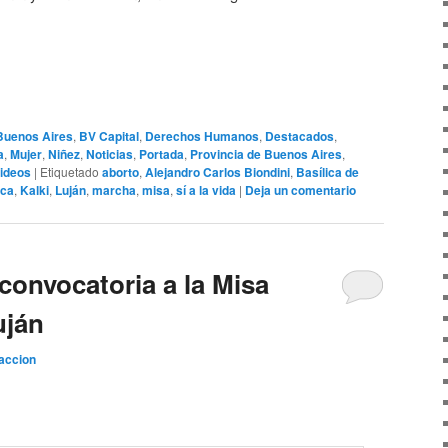
Buenos Aires
,
BV Capital
,
Derechos Humanos
,
Destacados
,
a
,
Mujer
,
Niñez
,
Noticias
,
Portada
,
Provincia de Buenos Aires
,
ideos
|
Etiquetado
aborto
,
Alejandro Carlos Biondini
,
Basílica de
ica
,
Kalki
,
Luján
,
marcha
,
misa
,
sí a la vida
|
Deja un comentario
convocatoria a la Misa
uján
accion