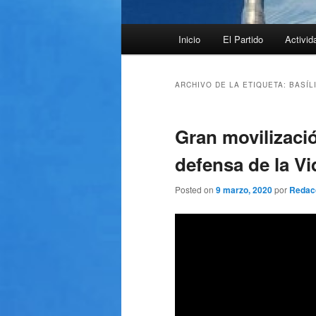
Menú
Inicio
El Partido
Activid
principal
ARCHIVO DE LA ETIQUETA:
BASÍL
Gran movilizaci
defensa de la Vi
Posted on
9 marzo, 2020
por
Redac