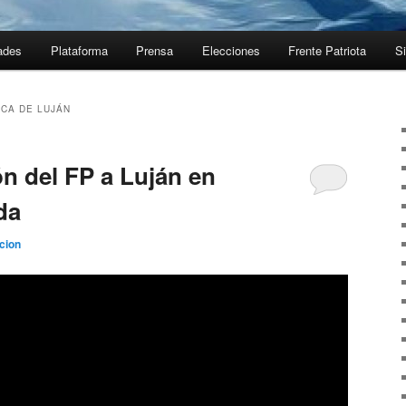
ades
Plataforma
Prensa
Elecciones
Frente Patriota
Si
ICA DE LUJÁN
ón del FP a Luján en
da
cion