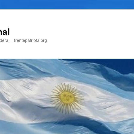
nal
eral – frentepatriota.org