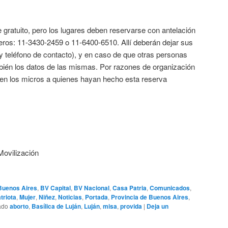
 gratuito, pero los lugares deben reservarse con antelación
eros: 11-3430-2459 o 11-6400-6510. Allí deberán dejar sus
y teléfono de contacto), y en caso de que otras personas
ién los datos de las mismas. Por razones de organización
n en los micros a quienes hayan hecho esta reserva
Movilización
Buenos Aires
,
BV Capital
,
BV Nacional
,
Casa Patria
,
Comunicados
,
triota
,
Mujer
,
Niñez
,
Noticias
,
Portada
,
Provincia de Buenos Aires
,
ado
aborto
,
Basílica de Luján
,
Luján
,
misa
,
provida
|
Deja un