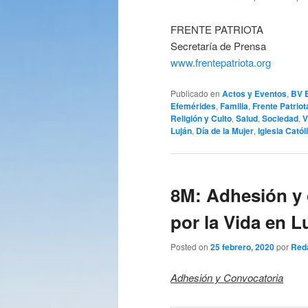
FRENTE PATRIOTA
Secretaría de Prensa
www.frentepatriota.org
Publicado en
Actos y Eventos
,
BV 
Efemérides
,
Familia
,
Frente Patriot
Religión y Culto
,
Salud
,
Sociedad
,
V
Luján
,
Día de la Mujer
,
Iglesia Catól
8M: Adhesión y 
por la Vida en L
Posted on
25 febrero, 2020
por
Red
Adhesión y Convocatoria