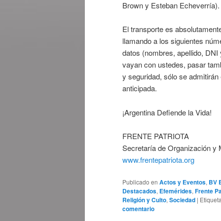
Brown y Esteban Echeverría).
El transporte es absolutamente
llamando a los siguientes núm
datos (nombres, apellido, DNI 
vayan con ustedes, pasar tamb
y seguridad, sólo se admitirá
anticipada.
¡Argentina Defiende la Vida!
FRENTE PATRIOTA
Secretaría de Organización y 
www.frentepatriota.org
Publicado en
Actos y Eventos
,
BV 
Destacados
,
Efemérides
,
Frente Pa
Religión y Culto
,
Sociedad
|
Etiquet
comentario