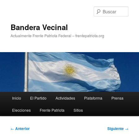
Ir
al
Busc
contenido
principal
Bandera Vecinal
Actualmente Frente Patriota Federal – frentepatriota.org
Menú
Inicio
El Partido
Actividades
Plataforma
Prensa
principal
Elecciones
Frente Patriota
Sitios
Navegación
←
Anterior
Siguiente
→
de