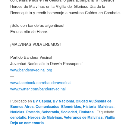
Héroes de Malvinas en la Vigilia del Glorioso Día de la
Reconquista y rendir homenaje a nuestros Caídos en Combate.
¡Sólo con banderas argentinas!
Es una cita de Honor.
¡MALVINAS VOLVEREMOS!
Partido Bandera Vecinal
Juventud Nacionalista Darwin Passaponti
www.banderavecinal.org
—
www.facebook.com/banderavecinal
www.twitter.com/banderavecinal
Publicado en
BV Capital
,
BV Nacional
,
Ciudad Autónoma de
Buenos Aires
,
Comunicados
,
Efemérides
,
Historia
,
Malvinas
,
Noticias
,
Portada
,
Soberanía
,
Sociedad
,
Titulares
|
Etiquetado
cenotafio
,
Héroes de Malvinas
,
Veteranos de Malvinas
,
Vigilia
|
Deja un comentario