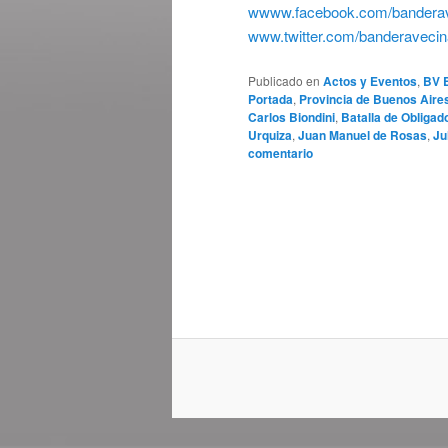
wwww.facebook.com/banderav
www.twitter.com/banderavecin
Publicado en
Actos y Eventos
,
BV 
Portada
,
Provincia de Buenos Aire
Carlos Biondini
,
Batalla de Obligad
Urquiza
,
Juan Manuel de Rosas
,
Ju
comentario