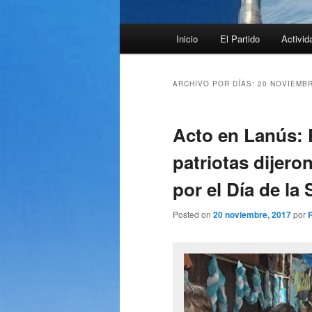
Menú
Inicio
El Partido
Activid
principal
ARCHIVO POR DÍAS:
20 NOVIEMBR
Acto en Lanús: P
patriotas dijero
por el Día de la
Posted on
20 noviembre, 2017
por