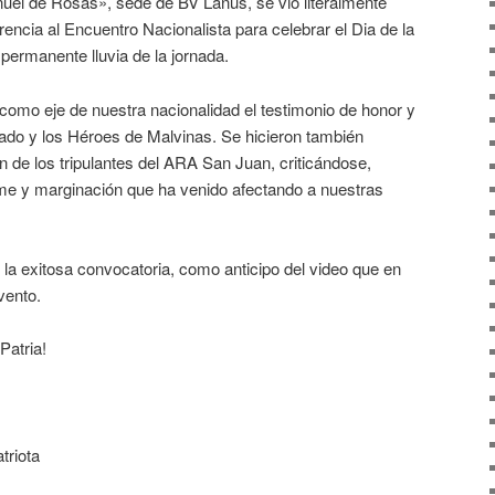
nuel de Rosas», sede de BV Lanús, se vio literalmente
encia al Encuentro Nacionalista para celebrar el Dia de la
 permanente lluvia de la jornada.
 como eje de nuestra nacionalidad el testimonio de honor y
ado y los Héroes de Malvinas. Se hicieron también
ón de los tripulantes del ARA San Juan, criticándose,
rme y marginación que ha venido afectando a nuestras
la exitosa convocatoria, como anticipo del video que en
vento.
Patria!
triota