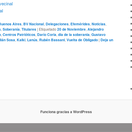
ecinal
al
Buenos Aires
,
BV Nacional
,
Delegaciones
,
Efemérides
,
Noticias
,
s
,
Soberanía
,
Titulares
|
Etiquetado
20 de Noviembre
,
Alejandro
o
,
Centros Patrióticos
,
Darío Coria
,
dia de la soberania
,
Gustavo
lián Sosa
,
Kalki
,
Lanús
,
Rubén Bassani
,
Vuelta de Obligado
|
Deja un
Funciona gracias a WordPress