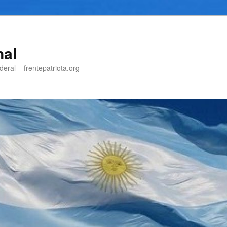
nal
eral – frentepatriota.org