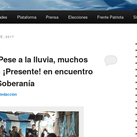
ades
Plataforma
Prensa
Elecciones
Frente Patriota
Si
E, 2017
ese a la lluvia, muchos
n ¡Presente! en encuentro
 Soberanía
Redaccion