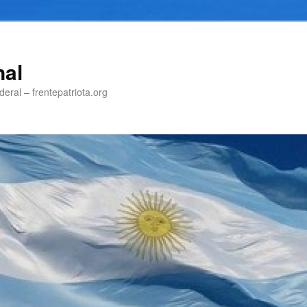
nal
eral – frentepatriota.org