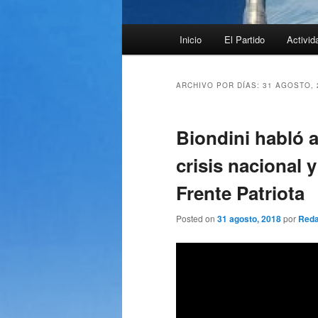
Menú
Inicio
El Partido
Activid
principal
ARCHIVO POR DÍAS:
31 AGOSTO, 
Biondini habló 
crisis nacional 
Frente Patriota
Posted on
31 agosto, 2018
por
Reda