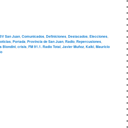
BV San Juan
,
Comunicados
,
Definiciones
,
Destacados
,
Elecciones
,
oticias
,
Portada
,
Provincia de San Juan
,
Radio
,
Repercusiones
,
s Biondini
,
crisis
,
FM 91.1. Radio Total
,
Javier Muñoz
,
Kalki
,
Mauricio
io