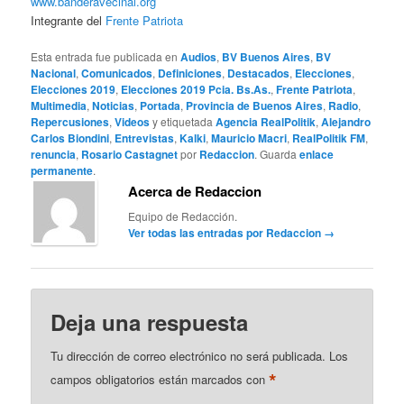
www.banderavecinal.org
Integrante del
Frente Patriota
Esta entrada fue publicada en
Audios
,
BV Buenos Aires
,
BV
Nacional
,
Comunicados
,
Definiciones
,
Destacados
,
Elecciones
,
Elecciones 2019
,
Elecciones 2019 Pcia. Bs.As.
,
Frente Patriota
,
Multimedia
,
Noticias
,
Portada
,
Provincia de Buenos Aires
,
Radio
,
Repercusiones
,
Videos
y etiquetada
Agencia RealPolitik
,
Alejandro
Carlos Biondini
,
Entrevistas
,
Kalki
,
Mauricio Macri
,
RealPolitik FM
,
renuncia
,
Rosario Castagnet
por
Redaccion
. Guarda
enlace
permanente
.
Acerca de Redaccion
Equipo de Redacción.
Ver todas las entradas por Redaccion
→
Deja una respuesta
Tu dirección de correo electrónico no será publicada.
Los
*
campos obligatorios están marcados con