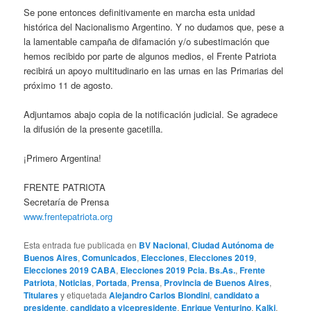
Se pone entonces definitivamente en marcha esta unidad
histórica del Nacionalismo Argentino. Y no dudamos que, pese a
la lamentable campaña de difamación y/o subestimación que
hemos recibido por parte de algunos medios, el Frente Patriota
recibirá un apoyo multitudinario en las urnas en las Primarias del
próximo 11 de agosto.
Adjuntamos abajo copia de la notificación judicial. Se agradece
la difusión de la presente gacetilla.
¡Primero Argentina!
FRENTE PATRIOTA
Secretaría de Prensa
www.frentepatriota.org
Esta entrada fue publicada en
BV Nacional
,
Ciudad Autónoma de
Buenos Aires
,
Comunicados
,
Elecciones
,
Elecciones 2019
,
Elecciones 2019 CABA
,
Elecciones 2019 Pcia. Bs.As.
,
Frente
Patriota
,
Noticias
,
Portada
,
Prensa
,
Provincia de Buenos Aires
,
Titulares
y etiquetada
Alejandro Carlos Biondini
,
candidato a
presidente
,
candidato a vicepresidente
,
Enrique Venturino
,
Kalki
,