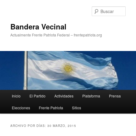
Ir
Ir
al
al
Busc
contenido
contenido
principal
secundario
Bandera Vecinal
Actualmente Frente Patriota Federal – frentepatriota.org
Menú
Inicio
El Partido
Actividades
Plataforma
Prensa
principal
Elecciones
Frente Patriota
Sitios
ARCHIVO POR DÍAS:
30 MARZO, 2015