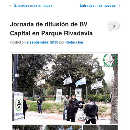
Navegación
←
Entradas más antiguas
Entradas más nuevas
→
de
entradas
Jornada de difusión de BV
3
Capital en Parque Rivadavia
Posted on
9 septiembre, 2018
por
Redaccion