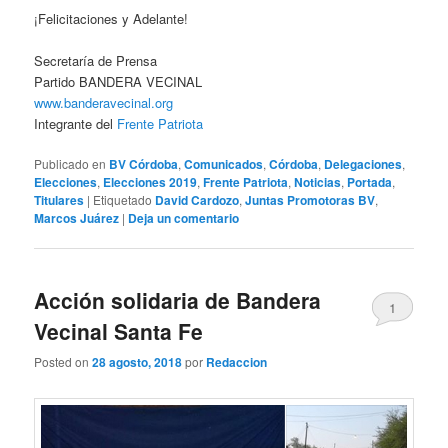
¡Felicitaciones y Adelante!
Secretaría de Prensa
Partido BANDERA VECINAL
www.banderavecinal.org
Integrante del
Frente Patriota
Publicado en
BV Córdoba
,
Comunicados
,
Córdoba
,
Delegaciones
,
Elecciones
,
Elecciones 2019
,
Frente Patriota
,
Noticias
,
Portada
,
Titulares
|
Etiquetado
David Cardozo
,
Juntas Promotoras BV
,
Marcos Juárez
|
Deja un comentario
Acción solidaria de Bandera
1
Vecinal Santa Fe
Posted on
28 agosto, 2018
por
Redaccion