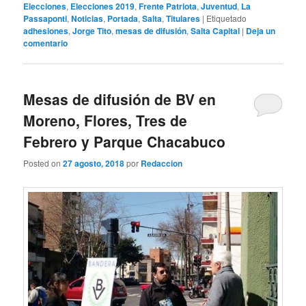
Elecciones
,
Elecciones 2019
,
Frente Patriota
,
Juventud
,
La
Passaponti
,
Noticias
,
Portada
,
Salta
,
Titulares
|
Etiquetado
adhesiones
,
Jorge Tito
,
mesas de difusión
,
Salta Capital
|
Deja un
comentario
Mesas de difusión de BV en
Moreno, Flores, Tres de
Febrero y Parque Chacabuco
Posted on
27 agosto, 2018
por
Redaccion