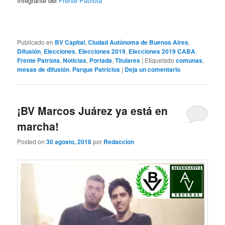
Integrante del
Frente Patriota
Publicado en
BV Capital
,
Ciudad Autónoma de Buenos Aires
,
Difusión
,
Elecciones
,
Elecciones 2019
,
Elecciones 2019 CABA
,
Frente Patriota
,
Noticias
,
Portada
,
Titulares
|
Etiquetado
comunas
,
mesas de difusión
,
Parque Patricios
|
Deja un comentario
¡BV Marcos Juárez ya está en
marcha!
Posted on
30 agosto, 2018
por
Redaccion