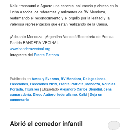
Kalki transmitió a Agüero una especial salutación y abrazo en la
lucha a todos los referentes y militantes de BV Mendoza,
reafirmando el reconocimiento y el orgullo por la lealtad y la
valerosa representación que están realizando de la Causa.
¡Adelante Mendoza! ¡Argentina Vencerá!Secretaría de Prensa
Partido BANDERA VECINAL
www.banderavecinal.org
Integrante del
Frente Patriota
Publicado en
Actos y Eventos
,
BV Mendoza
,
Delegaciones
,
Elecciones
,
Elecciones 2019
,
Frente Patriota
,
Mendoza
,
Noticias
,
Portada
,
Titulares
|
Etiquetado
Alejandro Carlos Biondini
,
cena
camaradería
,
Diego Agüero
,
federalismo
,
Kalki
|
Deja un
comentario
Abrió el comedor infantil