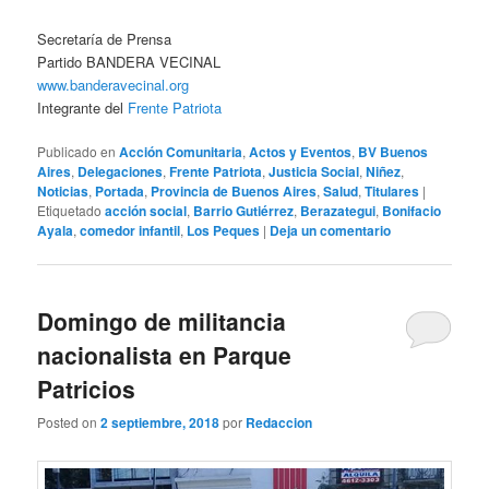
Secretaría de Prensa
Partido BANDERA VECINAL
www.banderavecinal.org
Integrante del
Frente Patriota
Publicado en
Acción Comunitaria
,
Actos y Eventos
,
BV Buenos
Aires
,
Delegaciones
,
Frente Patriota
,
Justicia Social
,
Niñez
,
Noticias
,
Portada
,
Provincia de Buenos Aires
,
Salud
,
Titulares
|
Etiquetado
acción social
,
Barrio Gutiérrez
,
Berazategui
,
Bonifacio
Ayala
,
comedor infantil
,
Los Peques
|
Deja un comentario
Domingo de militancia
nacionalista en Parque
Patricios
Posted on
2 septiembre, 2018
por
Redaccion