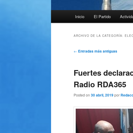
Menú
Inicio
El Partido
Activid
principal
ARCHIVO DE LA CATEGORÍA:
ELE
Navegación
←
Entradas más antiguas
de
entradas
Fuertes declara
Radio RDA365
Posted on
30 abril, 2019
por
Redacc