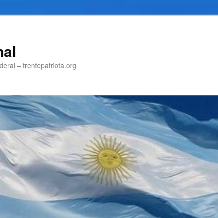
nal
eral – frentepatriota.org