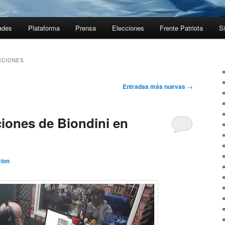
ades
Plataforma
Prensa
Elecciones
Frente Patriota
Si
CCIONES
Entradas más nuevas
→
ciones de Biondini en
ion