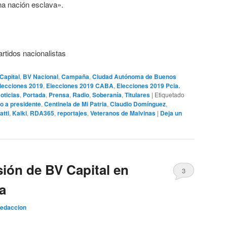
na nación esclava».
artidos nacionalistas
Capital
,
BV Nacional
,
Campaña
,
Ciudad Autónoma de Buenos
lecciones 2019
,
Elecciones 2019 CABA
,
Elecciones 2019 Pcia.
oticias
,
Portada
,
Prensa
,
Radio
,
Soberanía
,
Titulares
|
Etiquetado
o a presidente
,
Centinela de Mi Patria
,
Claudio Domínguez
,
atti
,
Kalki
,
RDA365
,
reportajes
,
Veteranos de Malvinas
|
Deja un
sión de BV Capital en
3
a
edaccion