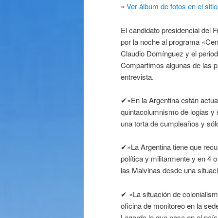
»
Ver álbum de fotos en el sit
El candidato presidencial del F
por la noche al programa «Cen
Claudio Domínguez y el period
Compartimos algunas de las prin
entrevista.
✔»En la Argentina están actua
quintacolumnismo de logias y s
una torta de cumpleaños y sólo
✔»La Argentina tiene que recup
política y militarmente y en 4 
las Malvinas desde una situac
✔ «La situación de colonialism
oficina de monitoreo en la sed
Lagarde lo que pasa en el país