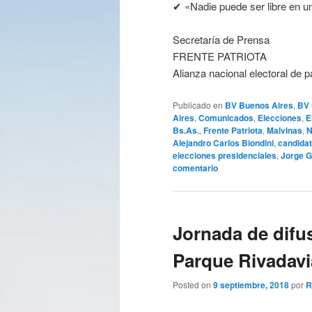
✔ «Nadie puede ser libre en u
Secretaría de Prensa
FRENTE PATRIOTA
Alianza nacional electoral de p
Publicado en
BV Buenos Aires
,
BV 
Aires
,
Comunicados
,
Elecciones
,
E
Bs.As.
,
Frente Patriota
,
Malvinas
,
N
Alejandro Carlos Biondini
,
candidat
elecciones presidenciales
,
Jorge G
comentario
Jornada de difu
Parque Rivadavi
Posted on
9 septiembre, 2018
por
R